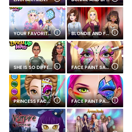
YOUR FAVORITE ROYAL COUPLE
BLONDIE AND FRIENDS SUMMER FASHION SHOW
SHE IS SO DIFFERENT!
FACE PAINT SALON
PRINCESS FACE PAINTING TREND
FACE PAINT PARTY!