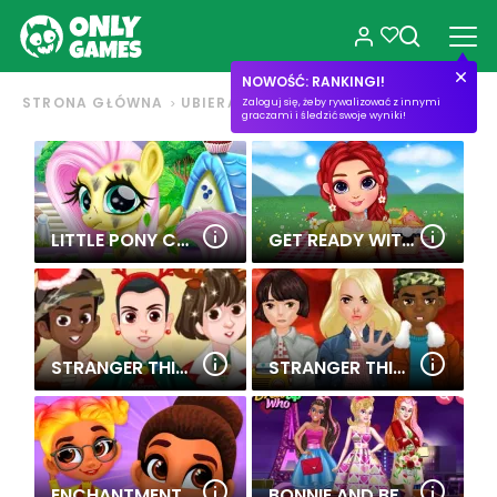
NOWOŚĆ: RANKINGI!
STRONA GŁÓWNA
UBIERANKI
Zaloguj się, żeby rywalizować z innymi
graczami i śledzić swoje wyniki!
LITTLE PONY CARETAKER
GET READY WITH ME SUMMER PICNIC
STRANGER THINGS CHRISTMAS PARTY
STRANGER THINGS SQUAD
ENCHANTMENT
BONNIE AND BFFS VALENTINE DAY PARTY