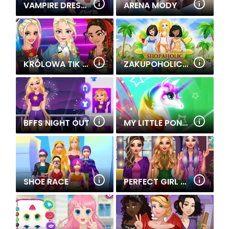
VAMPIRE DRESS UP
ARENA MODY
KRÓLOWA TIK TOKA
ZAKUPOHOLICZKA: RIO
BFFS NIGHT OUT
MY LITTLE PONY UNICORN DRESS UP
SHOE RACE
PERFECT GIRL CREATOR