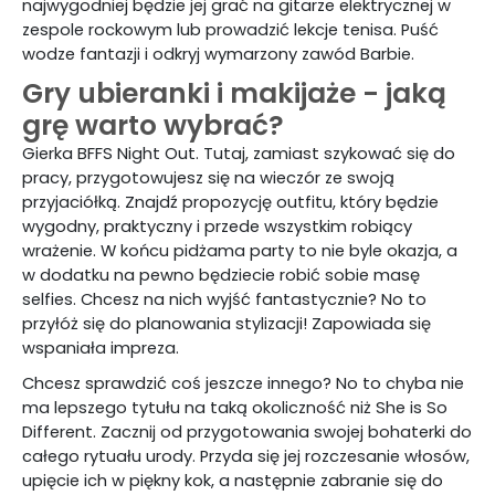
najwygodniej będzie jej grać na gitarze elektrycznej w
zespole rockowym lub prowadzić lekcje tenisa. Puść
wodze fantazji i odkryj wymarzony zawód Barbie.
Gry ubieranki i makijaże - jaką
grę warto wybrać?
Gierka BFFS Night Out. Tutaj, zamiast szykować się do
pracy, przygotowujesz się na wieczór ze swoją
przyjaciółką. Znajdź propozycję outfitu, który będzie
wygodny, praktyczny i przede wszystkim robiący
wrażenie. W końcu pidżama party to nie byle okazja, a
w dodatku na pewno będziecie robić sobie masę
selfies. Chcesz na nich wyjść fantastycznie? No to
przyłóż się do planowania stylizacji! Zapowiada się
wspaniała impreza.
Chcesz sprawdzić coś jeszcze innego? No to chyba nie
ma lepszego tytułu na taką okoliczność niż She is So
Different. Zacznij od przygotowania swojej bohaterki do
całego rytuału urody. Przyda się jej rozczesanie włosów,
upięcie ich w piękny kok, a następnie zabranie się do