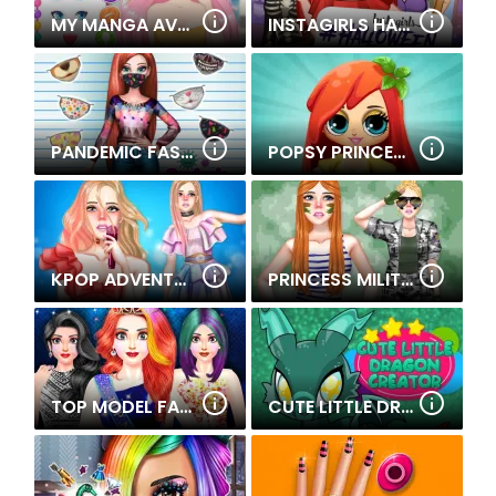
MY MANGA AVATAR
INSTAGIRLS HALLOWEEN DRESS UP
PANDEMIC FASHION MASK
POPSY PRINCESS DELICIOUS FASHION
KPOP ADVENTURE
PRINCESS MILITARY FASHION
TOP MODEL FASHION DRESS UP
CUTE LITTLE DRAGON CREATOR