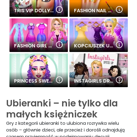
TRIS VIP DOLLY MAKEUP
FASHION NAIL ART
FASHION GIRL CAREER OUTFITS
KOPCIUSZEK UBIERANKI
PRINCESS SWEET KAWAII FASHION
INSTAGIRLS DRESS UP
Ubieranki – nie tylko dla
małych księżniczek
Gry z kategorii ubieranki to ulubiona rozrywka wielu
osób – głównie dzieci, ale przecież i dorośli odnajdują
czasem przyjemność w podejmowaniu decyzji