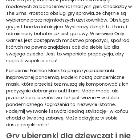
modowych za bohaterów rozmaitych gier. Chociażby w
The Sims. Prostota obsługi gry sprawia, że chętnie są
wybierane przez najmłodszych użytkowników. Obsługa
gry jest bardzo intuicyjna. Wystarczy kliknąć tu i tam, i
odmieniony bohater już jest gotowy. W serwisie Only
Games jest dostępnych mnóstwo propozycji, spośród
których na pewno znajdziesz coś dla siebie lub dla
swojego dziecka. Jest to wspaniała propozycja, aby
spędzić wspólnie czas!
Pandemic Fashion Mask to propozycja ubieranki
inspirowanej pandemią. Modelki noszą pandemiczne
maski, które przecież też muszą się komponować z ich
precyzyjnie dobranymi outfitami. Moda modą, ale
przecież bezpieczeństwo też jest ważne – w dobie
pandemicznego zagrożenia to niezwykle istotne.
Podejmij wyzwanie i stwórz idealną stylizację- w końcu
chodzi o świetną zabawę. Może odkryjesz w sobie
duszę projektanta!
Gry ubieranki dla dziewcząt i nie