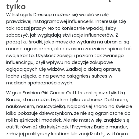
tylko
W Instagirls Dressup możesz się wcielić w rolę
prawdziwej instagramowej influencerki. Interesuje Cię
taki rodzaj pracy? No to koniecznie wpadaj, żeby
zobaczyć, jak wyglądają stylizacje influencerów. Z
początku środki, jakie masz do wydania na ubrania, są
mocno ograniczone, ale z czasem zaczniesz spieniężać
swoje konto. Uzyskasz zasięgi i poziom tak zwanego
influencingu, czyli wpływu na decyzje zakupowe
oglądających Cię widzów. Zadbaj o dobrą oprawę,
ładne zdjęcia, a na pewno osiągniesz sukces w
mediach społecznościowych.
W grze Fashion Girl Career Outfits zostajesz stylistką
Barbie, która może, być kim tylko zechcesz. Doktorem,
naukowcem, nauczycielką. Najbardziej znana na świecie
lalka pokazuje dziewczynkom, że nie są ograniczone do
roli księżniczek i modelek. Ale nie martw się, znajdzie się
outfit również dla księżniczki! Przymierz Barbie mundur,
załóż jej praktyczny kostium lub znajdź strój, w którym