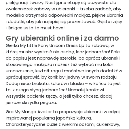
pielęgnacji twarzy. Następne etapy są oczywiste dla
zwolenniczek zabawy w ubieranki – trzeba zadbać, aby
modelka otrzymała odpowiedni makijaż, piękne ubrania
i dodatki, aby jak najlepiej się prezentować. Gęste rzęsy
i lśniące usta to must have!
Gry ubieranki online i za darmo
Gierka My Little Pony Unicorn Dress Up to zabawa, w
której musisz wystroić nie osobę, lecz jednorożca! Pole
do popisu jest naprawdę szerokie, bo oprócz ubranek i
stosownego makijażu możesz też wybrać mu kolor
umaszczenia, kształt rogu i mnóstwo innych dodatków.
Spróbuj sprawić, by konik był jedyny w swoim rodzaju.
Dodaj nieco brokatu, kolorów i blasku – w końcu to jest
to, z czego słyną jednorożce! Namaluj konikowi
wszystkie odcienie tęczy, a jeśli tylko chcesz, dodaj
jeszcze skrzydła pegaza.
Gra My Manga Avatar to propozycja ubieranki w edycji
inspirowanej popularną japońską kulturą.
Charakterystyczne buzie z wielkimi oczami, cukierkowy,