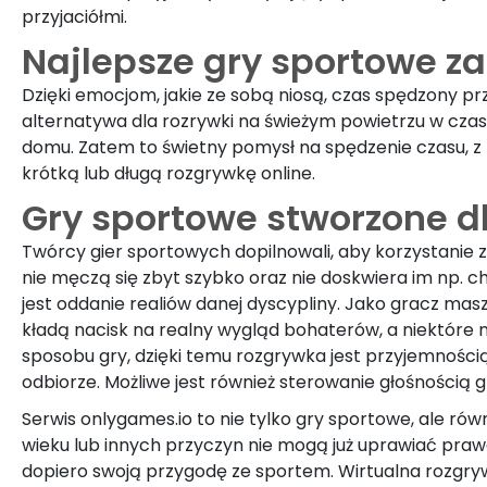
przyjaciółmi.
Najlepsze gry sportowe z
Dzięki emocjom, jakie ze sobą niosą, czas spędzony p
alternatywa dla rozrywki na świeżym powietrzu w cza
domu. Zatem to świetny pomysł na spędzenie czasu, z k
krótką lub długą rozgrywkę online.
Gry sportowe stworzone dl
Twórcy gier sportowych dopilnowali, aby korzystanie z 
nie męczą się zbyt szybko oraz nie doskwiera im np.
jest oddanie realiów danej dyscypliny. Jako gracz mas
kładą nacisk na realny wygląd bohaterów, a niektóre 
sposobu gry, dzięki temu rozgrywka jest przyjemności
odbiorze. Możliwe jest również sterowanie głośnością 
Serwis onlygames.io to nie tylko gry sportowe, ale rów
wieku lub innych przyczyn nie mogą już uprawiać praw
dopiero swoją przygodę ze sportem. Wirtualna rozgryw