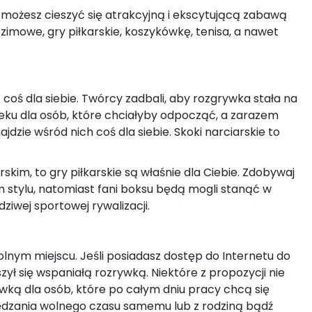
, możesz cieszyć się atrakcyjną i ekscytującą zabawą
 zimowe, gry piłkarskie, koszykówkę, tenisa, a nawet
 coś dla siebie. Twórcy zadbali, aby rozgrywka stała na
eku dla osób, które chciałyby odpocząć, a zarazem
zie wśród nich coś dla siebie. Skoki narciarskie to
kim, to gry piłkarskie są właśnie dla Ciebie. Zdobywaj
m stylu, natomiast fani boksu będą mogli stanąć w
iwej sportowej rywalizacji.
nym miejscu. Jeśli posiadasz dostęp do Internetu do
szył się wspaniałą rozrywką. Niektóre z propozycji nie
ywką dla osób, które po całym dniu pracy chcą się
pędzania wolnego czasu samemu lub z rodziną bądź