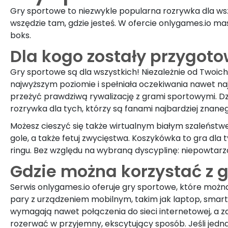
Gry sportowe to niezwykle popularna rozrywka dla wszy
wszędzie tam, gdzie jesteś. W ofercie onlygames.io mas
boks.
Dla kogo zostały przygot
Gry sportowe są dla wszystkich! Niezależnie od Twoich 
najwyższym poziomie i spełniała oczekiwania nawet na
przeżyć prawdziwą rywalizację z grami sportowymi. Dzię
rozrywka dla tych, którzy są fanami najbardziej znan
Możesz cieszyć się także wirtualnym białym szaleństwem
gole, a także fetuj zwycięstwa. Koszykówka to gra dla
ringu. Bez względu na wybraną dyscyplinę: niepowtarz
Gdzie można korzystać z 
Serwis onlygames.io oferuje gry sportowe, które moż
pary z urządzeniem mobilnym, takim jak laptop, smartfon
wymagają nawet połączenia do sieci internetowej, a za
rozerwać w przyjemny, ekscytujący sposób. Jeśli jed