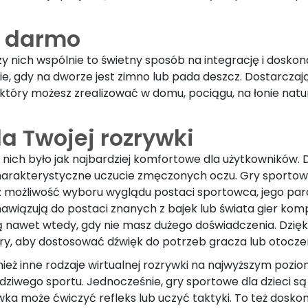
a darmo
rzy nich wspólnie to świetny sposób na integrację i dosk
sie, gdy na dworze jest zimno lub pada deszcz. Dostarcz
tóry możesz zrealizować w domu, pociągu, na łonie natury 
a Twojej rozrywki
nich było jak najbardziej komfortowe dla użytkowników. Dzi
 charakterystyczne uczucie zmęczonych oczu. Gry sporto
z możliwość wyboru wyglądu postaci sportowca, jego para
nawiązują do postaci znanych z bajek lub świata gier kom
ą nawet wtedy, gdy nie masz dużego doświadczenia. Dzięk
gry, aby dostosować dźwięk do potrzeb gracza lub otoczen
nież inne rodzaje wirtualnej rozrywki na najwyższym pozi
dziwego sportu. Jednocześnie, gry sportowe dla dzieci 
ka może ćwiczyć refleks lub uczyć taktyki. To też dosk