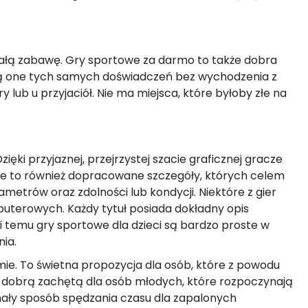
onałą zabawę. Gry sportowe za darmo to także dobra
ają one tych samych doświadczeń bez wychodzenia z
lub u przyjaciół. Nie ma miejsca, które byłoby złe na
ęki przyjaznej, przejrzystej szacie graficznej gracze
we to również dopracowane szczegóły, których celem
metrów oraz zdolności lub kondycji. Niektóre z gier
puterowych. Każdy tytuł posiada dokładny opis
i temu gry sportowe dla dzieci są bardzo proste w
ia.
omie. To świetna propozycja dla osób, które z powodu
są dobrą zachętą dla osób młodych, które rozpoczynają
onały sposób spędzania czasu dla zapalonych