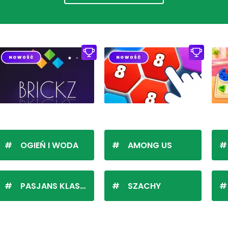
OGIEŃ I WODA
AMONG US
PASJANS KLASYCZNY
SZACHY