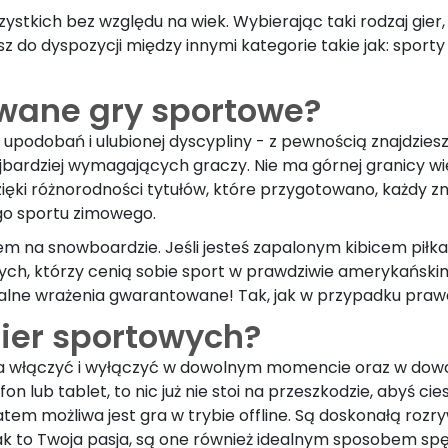
stkich bez względu na wiek. Wybierając taki rodzaj gier
z do dyspozycji między innymi kategorie takie jak: sporty
owane gry sportowe?
upodobań i ulubionej dyscypliny - z pewnością znajdziesz
jbardziej wymagających graczy. Nie ma górnej granicy wi
ki różnorodności tytułów, które przygotowano, każdy znajd
ego sportu zimowego.
 na snowboardzie. Jeśli jesteś zapalonym kibicem piłkars
 tych, którzy cenią sobie sport w prawdziwie amerykański
alne wrażenia gwarantowane! Tak, jak w przypadku prawdz
gier sportowych?
na włączyć i wyłączyć w dowolnym momencie oraz w dowol
 lub tablet, to nic już nie stoi na przeszkodzie, abyś cie
tem możliwa jest gra w trybie offline. Są doskonałą rozr
nak to Twoja pasja, są one również idealnym sposobem s