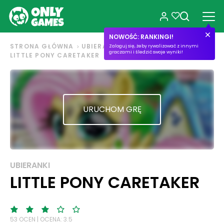
NOWOŚĆ: RANKINGI!
STRONA GŁÓWNA
UBIERANKI
Zaloguj się, żeby rywalizować z innymi
graczami i śledzić swoje wyniki!
LITTLE PONY CARETAKER
URUCHOM GRĘ
UBIERANKI
LITTLE PONY CARETAKER
53 OCEN | OCENA: 3.5