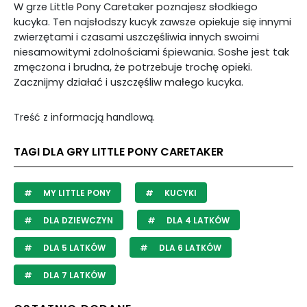
W grze Little Pony Caretaker poznajesz słodkiego
kucyka. Ten najsłodszy kucyk zawsze opiekuje się innymi
zwierzętami i czasami uszczęśliwia innych swoimi
niesamowitymi zdolnościami śpiewania. Soshe jest tak
zmęczona i brudna, że potrzebuje trochę opieki.
Zacznijmy działać i uszczęśliw małego kucyka.
Treść z informacją handlową.
TAGI DLA GRY LITTLE PONY CARETAKER
MY LITTLE PONY
KUCYKI
DLA DZIEWCZYN
DLA 4 LATKÓW
DLA 5 LATKÓW
DLA 6 LATKÓW
DLA 7 LATKÓW