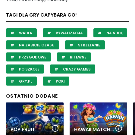
TAGI DLA GRY CAPYBARA GO!
WALKA
RYWALIZACJA
NA NUDĘ
NA ZABICIE CZASU
STRZELANIE
PRZYGODOWE
BITEWNE
PO SZKOLE
CRAZY GAMES
GRY.PL
POKI
OSTATNIO DODANE
POP FRUIT
HAWAII MATCH 6