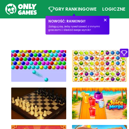
GRY RANKINGOWE
LOGICZNE
NOWOŚĆ: RANKINGI!
Zaloguj się, żeby rywalizować z innymi
graczami i śledzić swoje wyniki!