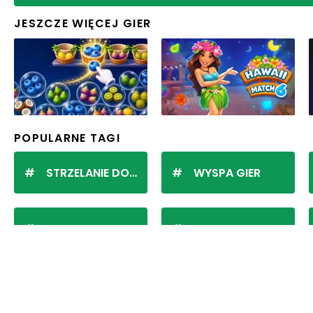
JESZCZE WIĘCEJ GIER
POPULARNE TAGI
STRZELANIE DO KULEK
WYSPA GIER
BUBBLE SHOOTER
POKI
Kurnik – klasyczna rozrywka internetowa
Znasz serwis Kurnik? Ten popularny, działający od zam