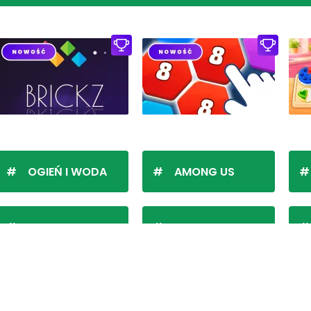
OGIEŃ I WODA
AMONG US
PASJANS KLASYCZNY
SZACHY
ierzchłych czasów, niemal początku internetu, portal wsł