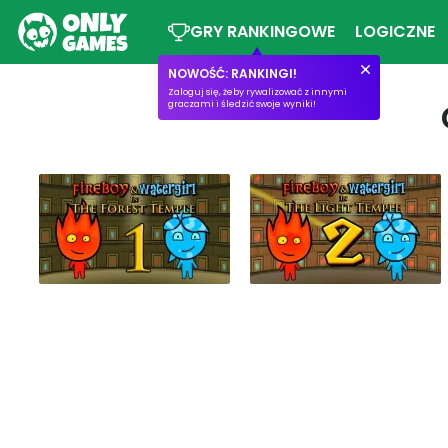
GRY RANKINGOWE
LOGICZNE
NOWOŚĆ: RANKINGI!
Zaloguj się, żeby rywalizować z innymi
graczami i śledzić swoje wyniki!