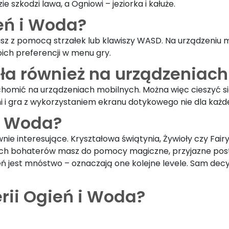
szkodzi lawa, a Ogniowi – jeziorka i kałuże.
ień i Woda?
zasz z pomocą strzałek lub klawiszy WASD. Na urządzeni
ch preferencji w menu gry.
ała również na urządzeniac
uruchomić na urządzeniach mobilnych. Można więc cieszyć
żni i gra z wykorzystaniem ekranu dotykowego nie dla ka
 i Woda?
nie interesujące. Kryształowa świątynia, Żywioły czy Fair
nych bohaterów masz do pomocy magiczne, przyjazne post
 jest mnóstwo – oznaczają one kolejne levele. Sam decyd
erii Ogień i Woda?