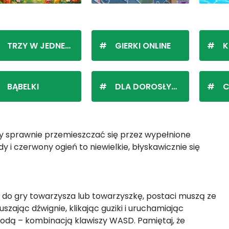
TRZY W JEDNEJ LINII
GIERKI ONLINE
K
BĄBELKI
DLA DOROSŁYCH
C
ży sprawnie przemieszczać się przez wypełnione
 i czerwony ogień to niewielkie, błyskawicznie się
sz do gry towarzysza lub towarzyszkę, postaci muszą ze
ając dźwignie, klikając guziki i uruchamiając
Wodą – kombinacją klawiszy WASD. Pamiętaj, że