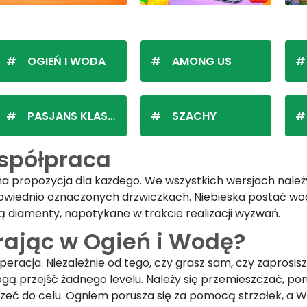
OGIEŃ I WODA
AMONG US
PASJANS KLASYCZNY
SZACHY
współpraca
zna propozycja dla każdego. We wszystkich wersjach nale
powiednio oznaczonych drzwiczkach. Niebieska postać wody
ją diamenty, napotykane w trakcie realizacji wyzwań.
rając w Ogień i Wodę?
peracja. Niezależnie od tego, czy grasz sam, czy zaprosi
przejść żadnego levelu. Należy się przemieszczać, porusz
rzeć do celu. Ogniem porusza się za pomocą strzałek, a 