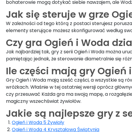
bohaterowie mogą dotykać siebie nawzajem, ale Wodzie 
Jak się steruje w grze Og
W zależności od tego którą z postaci sterujesz porus
elementy sterujące możesz skonfigurować według swoi
Czy gra Ogień i Woda dzi
Jak najbardziej tak, gry z serii Ogień i Woda można 
pamiętając jednak, że sterowanie diametralnie się ró
Ile części mają gry Ogień
Gry Ogień i Woda mają sześć części, a wszystkie są rów
wróżkach. Właśnie w tej ostatniej wersji oprócz głów
czy przesuwać Każda gra ma swoją mapę, a rozgałęzień
magiczny wszechświat żywiołów.
Jakie są najlepsze gry z s
Ogień i Woda 5 Żywioły
Ogień i Woda 4 Kryształowa Świątynia