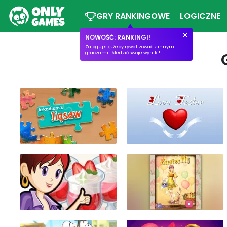
GRY RANKINGOWE
LOGICZNE
NOWOŚĆ: RANKINGI!
Zaloguj się, żeby rywalizować z innymi
graczami i śledzić swoje wyniki!