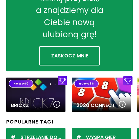
a znajdziemy dla
Ciebie nową
ulubioną grę!
ZASKOCZ MNIE
BRICKZ
2020 CONNECT
POPULARNE TAGI
STRZELANIE DO KULEK
WYSPA GIER