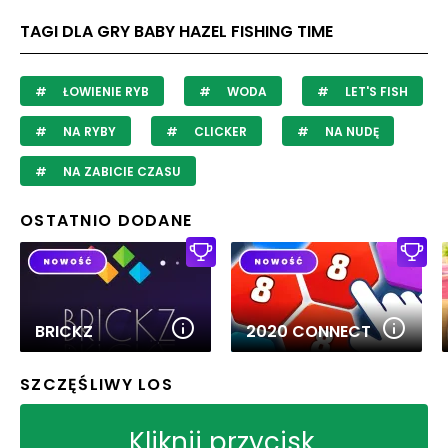
TAGI DLA GRY BABY HAZEL FISHING TIME
ŁOWIENIE RYB
WODA
LET'S FISH
NA RYBY
CLICKER
NA NUDĘ
NA ZABICIE CZASU
OSTATNIO DODANE
BRICKZ
2020 CONNECT
SZCZĘŚLIWY LOS
Kliknij przycisk,