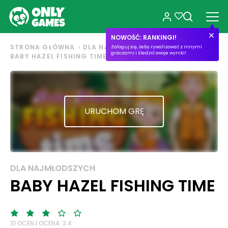
NOWOŚĆ: RANKINGI!
STRONA GŁÓWNA
DLA NAJMŁODSZYCH
Zaloguj się, żeby rywalizować z innymi
graczami i śledzić swoje wyniki!
BABY HAZEL FISHING TIME
URUCHOM GRĘ
DLA NAJMŁODSZYCH
BABY HAZEL FISHING TIME
31 OCEN | OCENA: 3.4