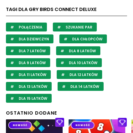
TAGI DLA GRY BIRDS CONNECT DELUXE
POŁĄCZENIA
SZUKANIE PAR
DLA DZIEWCZYN
DLA CHŁOPCÓW
DLA 7 LATKÓW
DLA 8 LATKÓW
DLA 9 LATKÓW
DLA 10 LATKÓW
DLA 11 LATKÓW
DLA 12 LATKÓW
DLA 13 LATKÓW
DLA 14 LATKÓW
DLA 15 LATKÓW
OSTATNIO DODANE