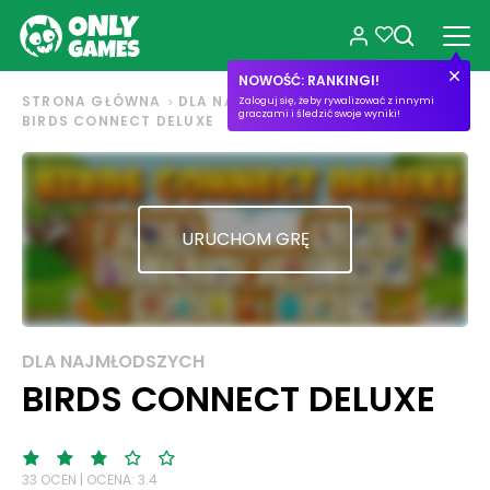
NOWOŚĆ: RANKINGI!
STRONA GŁÓWNA
DLA NAJMŁODSZYCH
Zaloguj się, żeby rywalizować z innymi
graczami i śledzić swoje wyniki!
BIRDS CONNECT DELUXE
URUCHOM GRĘ
DLA NAJMŁODSZYCH
BIRDS CONNECT DELUXE
33 OCEN | OCENA: 3.4