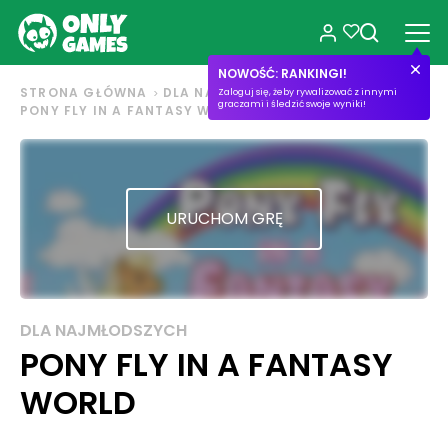
NOWOŚĆ: RANKINGI!
STRONA GŁÓWNA
DLA NAJMŁODSZYCH
Zaloguj się, żeby rywalizować z innymi
graczami i śledzić swoje wyniki!
PONY FLY IN A FANTASY WORLD
URUCHOM GRĘ
DLA NAJMŁODSZYCH
PONY FLY IN A FANTASY
WORLD