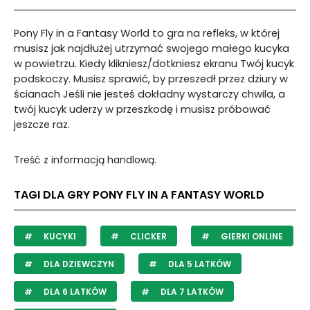
Pony Fly in a Fantasy World to gra na refleks, w której
musisz jak najdłużej utrzymać swojego małego kucyka
w powietrzu. Kiedy klikniesz/dotkniesz ekranu Twój kucyk
podskoczy. Musisz sprawić, by przeszedł przez dziury w
ścianach Jeśli nie jesteś dokładny wystarczy chwila, a
twój kucyk uderzy w przeszkodę i musisz próbować
jeszcze raz.
Treść z informacją handlową.
TAGI DLA GRY PONY FLY IN A FANTASY WORLD
KUCYKI
CLICKER
GIERKI ONLINE
DLA DZIEWCZYN
DLA 5 LATKÓW
DLA 6 LATKÓW
DLA 7 LATKÓW