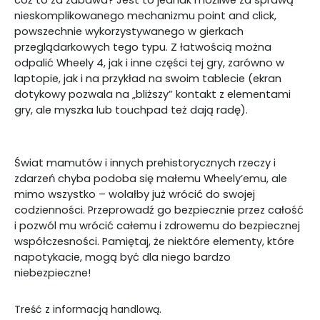
cóż to za zabawa? Jest to jednak możliwe za sprawą
nieskomplikowanego mechanizmu point and click,
powszechnie wykorzystywanego w gierkach
przeglądarkowych tego typu. Z łatwością można
odpalić Wheely 4, jak i inne części tej gry, zarówno w
laptopie, jak i na przykład na swoim tablecie (ekran
dotykowy pozwala na „bliższy” kontakt z elementami
gry, ale myszka lub touchpad też dają radę).
Świat mamutów i innych prehistorycznych rzeczy i
zdarzeń chyba podoba się małemu Wheely’emu, ale
mimo wszystko – wolałby już wrócić do swojej
codzienności. Przeprowadź go bezpiecznie przez całość
i pozwól mu wrócić całemu i zdrowemu do bezpiecznej
współczesności. Pamiętaj, że niektóre elementy, które
napotykacie, mogą być dla niego bardzo
niebezpieczne!
Treść z informacją handlową.