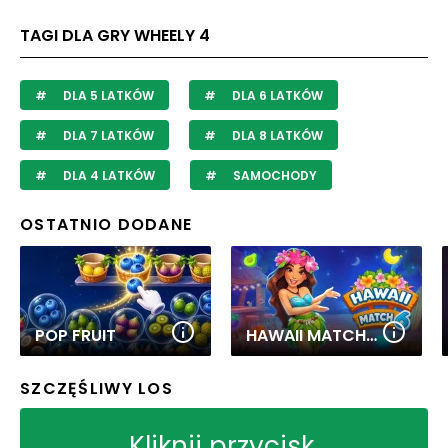
TAGI DLA GRY WHEELY 4
DLA 5 LATKÓW
DLA 6 LATKÓW
DLA 7 LATKÓW
DLA 8 LATKÓW
DLA 4 LATKÓW
SAMOCHODY
OSTATNIO DODANE
POP FRUIT
HAWAII MATCH 6
SZCZĘŚLIWY LOS
Kliknij przycisk,