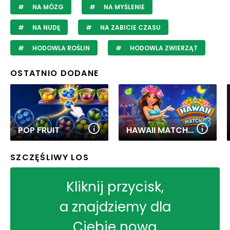
NA MÓZG
NA MYŚLENIE
NA NUDĘ
NA ZABICIE CZASU
HODOWLA ROŚLIN
HODOWLA ZWIERZĄT
OSTATNIO DODANE
POP FRUIT
HAWAII MATCH 6
SZCZĘŚLIWY LOS
Kliknij przycisk,
a znajdziemy dla
Ciebie nową