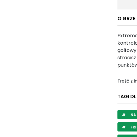
O GRZE
Extreme
kontrol
golfowym
stracisz
punktów
Treść z 
TAGI D
NA
FRI