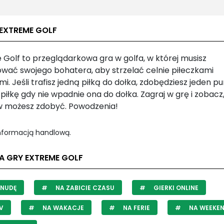
 EXTREME GOLF
 Golf to przeglądarkowa gra w golfa, w której musisz
ować swojego bohatera, aby strzelać celnie piłeczkami
i. Jeśli trafisz jedną piłką do dołka, zdobędziesz jeden pu
 piłkę gdy nie wpadnie ona do dołka. Zagraj w grę i zobacz, 
 możesz zdobyć. Powodzenia!
informacją handlową.
LA GRY EXTREME GOLF
 NUDĘ
NA ZABICIE CZASU
GIERKI ONLINE
V
NA WAKACJE
NA FERIE
NA WEEKE