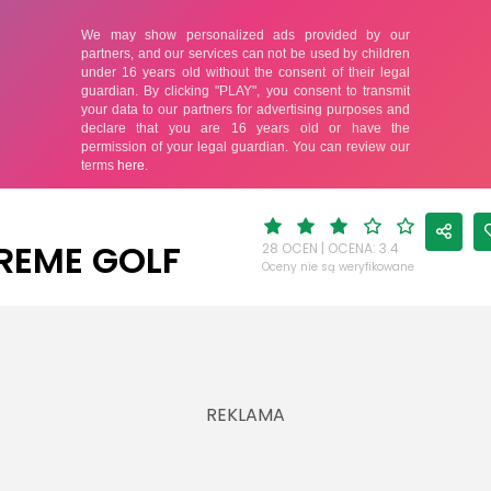
REME GOLF
28 OCEN | OCENA: 3.4
Oceny nie są weryfikowane