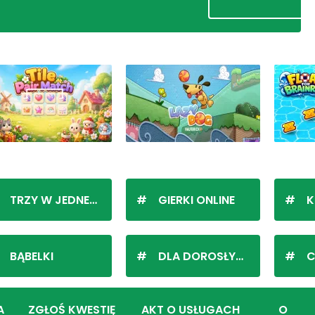
TRZY W JEDNEJ LINII
GIERKI ONLINE
K
BĄBELKI
DLA DOROSŁYCH
C
A
ZGŁOŚ KWESTIĘ
AKT O USŁUGACH
O