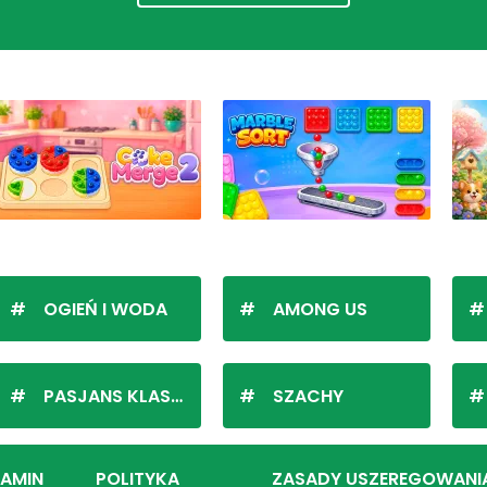
OGIEŃ I WODA
AMONG US
PASJANS KLASYCZNY
SZACHY
LAMIN
POLITYKA
ZASADY USZEREGOWANI