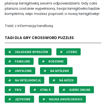
planszę łamigłówką swoimi odpowiedziami. Gdy cała
plansza zostanie wypełniona, twoja łamigłówka będzie
kompletna, więc możesz poprosić o nową łamigłówkę!
Treść z informacją handlową.
TAGI DLA GRY CROSSWORD PUZZLES
UKŁADANIE WYRAZÓW
LITERKI
FAMILIJNE
RODZINNE
UMYSŁOWE
NA MYŚLENIE
NA INTELIGENCJĘ
NA MÓZG
FRIV
HTML 5
GIERKI ONLINE
JĘZYKOWE
NAUKA ANGIELSKIEGO