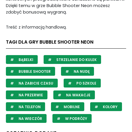
Dzięki temu w grze Bubble Shooter Neon możesz
zdobyć bonusową wygraną.
Treść z informacją handlową.
TAGI DLA GRY BUBBLE SHOOTER NEON
BĄBELKI
STRZELANIE DO KULEK
BUBBLE SHOOTER
NA NUDĘ
NA ZABICIE CZASU
PO SZKOLE
NA PRZERWIE
NA WAKACJE
NA TELEFON
MOBILNE
KOLORY
NA WIECZÓR
W PODRÓŻY