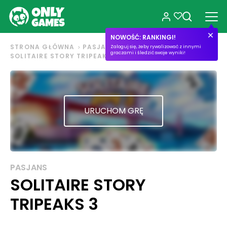
NOWOŚĆ: RANKINGI!
STRONA GŁÓWNA
PASJANS
Zaloguj się, żeby rywalizować z innymi
graczami i śledzić swoje wyniki!
SOLITAIRE STORY TRIPEAKS 3
URUCHOM GRĘ
PASJANS
SOLITAIRE STORY
TRIPEAKS 3