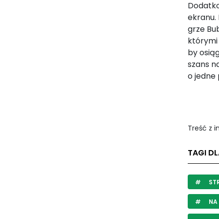
Dodatkow
ekranu. 
grze Bu
którymi 
by osiąg
szans na
o jedne
Treść z 
TAGI DL
STR
NA 