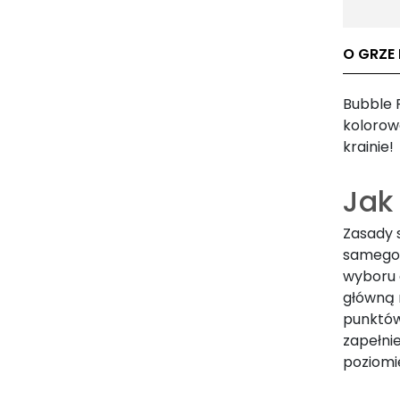
O GRZE 
Bubble P
kolorow
krainie!
Jak
Zasady 
samego 
wyboru 
główną r
punktów
zapełnie
poziomi