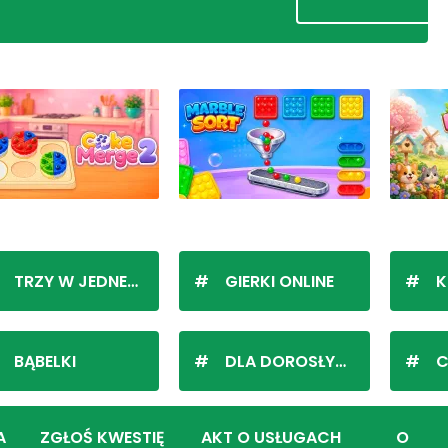
TRZY W JEDNEJ LINII
GIERKI ONLINE
K
BĄBELKI
DLA DOROSŁYCH
C
A
ZGŁOŚ KWESTIĘ
AKT O USŁUGACH
O