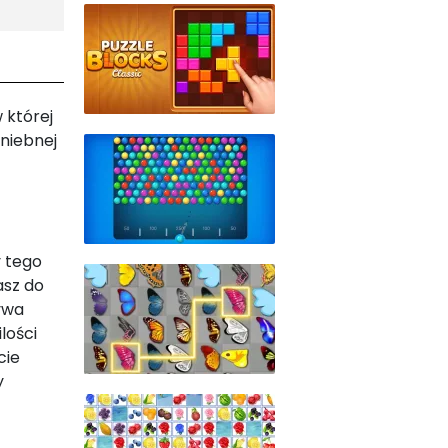
 której
niebnej
y tego
asz do
ywa
lości
cie
y