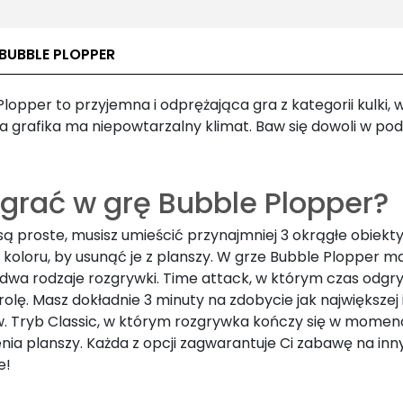
BUBBLE PLOPPER
lopper to przyjemna i odprężająca gra z kategorii kulki, w
a grafika ma niepowtarzalny klimat.
Baw się dowoli w pod
 grać w grę Bubble Plopper?
są proste, musisz umieścić przynajmniej 3 okrągłe obiekt
koloru, by usunąć je z planszy. W grze Bubble Plopper m
dwa rodzaje rozgrywki. Time attack, w którym czas odgr
olę. Masz dokładnie 3 minuty na zdobycie jak największej i
. Tryb Classic, w którym rozgrywka kończy się w momen
nia planszy. Każda z opcji zagwarantuje Ci zabawę na inn
e!