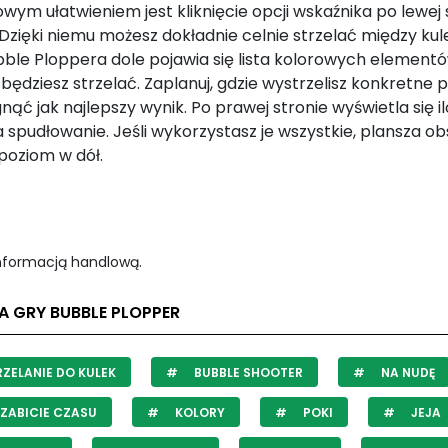
ym ułatwieniem jest kliknięcie opcji wskaźnika po lewej 
Dzięki niemu możesz dokładnie celnie strzelać między kul
bble Ploppera dole pojawia się lista kolorowych elementó
będziesz strzelać. Zaplanuj, gdzie wystrzelisz konkretne pi
nąć jak najlepszy wynik. Po prawej stronie wyświetla się i
 spudłowanie. Jeśli wykorzystasz je wszystkie, plansza ob
 poziom w dół.
informacją handlową.
A GRY BUBBLE PLOPPER
ZELANIE DO KULEK
BUBBLE SHOOTER
NA NUDĘ
ZABICIE CZASU
KOLORY
POKI
JEJA