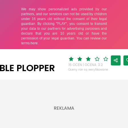
BLE PLOPPER
16 OCEN | OCENA: 3.2
Oceny nie są weryfikowane