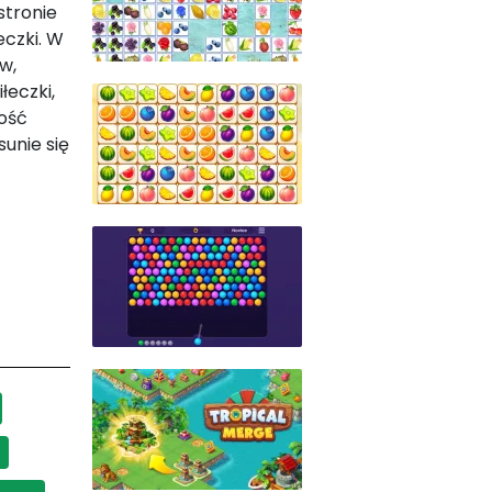
stronie
eczki. W
w,
łeczki,
lość
sunie się