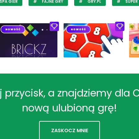
SPA GIER
FAJNE GRY
GRY.PL
SUPER
ij przycisk, a znajdziemy dla 
nową ulubioną grę!
ZASKOCZ MNIE