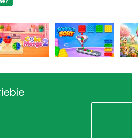
 GRY
Ciebie