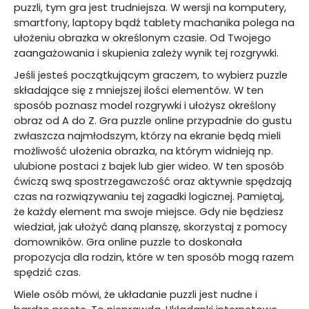
puzzli, tym gra jest trudniejsza. W wersji na komputery,
smartfony, laptopy bądź tablety machanika polega na
ułożeniu obrazka w określonym czasie. Od Twojego
zaangażowania i skupienia zależy wynik tej rozgrywki.
Jeśli jesteś początkującym graczem, to wybierz puzzle
składające się z mniejszej ilości elementów. W ten
sposób poznasz model rozgrywki i ułożysz określony
obraz od A do Z. Gra puzzle online przypadnie do gustu
zwłaszcza najmłodszym, którzy na ekranie będą mieli
możliwość ułożenia obrazka, na którym widnieją np.
ulubione postaci z bajek lub gier wideo. W ten sposób
ćwiczą swą spostrzegawczość oraz aktywnie spędzają
czas na rozwiązywaniu tej zagadki logicznej. Pamiętaj,
że każdy element ma swoje miejsce. Gdy nie będziesz
wiedział, jak ułożyć daną planszę, skorzystaj z pomocy
domowników. Gra online puzzle to doskonała
propozycja dla rodzin, które w ten sposób mogą razem
spędzić czas.
Wiele osób mówi, że układanie puzzli jest nudne i