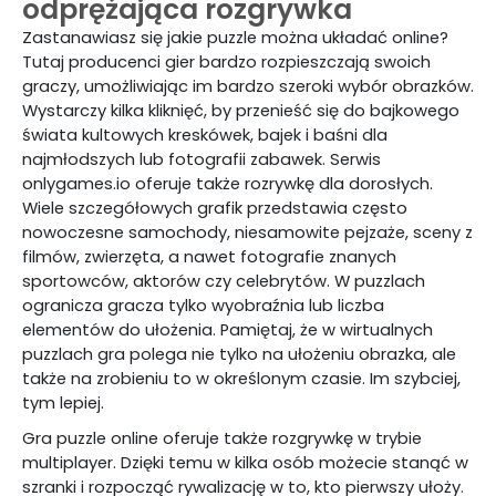
odprężająca rozgrywka
Zastanawiasz się jakie puzzle można układać online?
Tutaj producenci gier bardzo rozpieszczają swoich
graczy, umożliwiając im bardzo szeroki wybór obrazków.
Wystarczy kilka kliknięć, by przenieść się do bajkowego
świata kultowych kreskówek, bajek i baśni dla
najmłodszych lub fotografii zabawek. Serwis
onlygames.io oferuje także rozrywkę dla dorosłych.
Wiele szczegółowych grafik przedstawia często
nowoczesne samochody, niesamowite pejzaże, sceny z
filmów, zwierzęta, a nawet fotografie znanych
sportowców, aktorów czy celebrytów. W puzzlach
ogranicza gracza tylko wyobraźnia lub liczba
elementów do ułożenia. Pamiętaj, że w wirtualnych
puzzlach gra polega nie tylko na ułożeniu obrazka, ale
także na zrobieniu to w określonym czasie. Im szybciej,
tym lepiej.
Gra puzzle online oferuje także rozgrywkę w trybie
multiplayer. Dzięki temu w kilka osób możecie stanąć w
szranki i rozpocząć rywalizację w to, kto pierwszy ułoży.