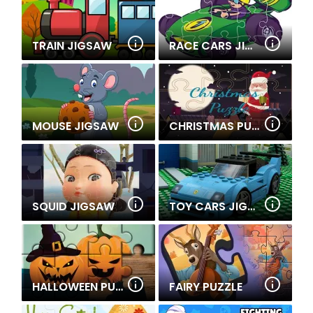
TRAIN JIGSAW
RACE CARS JIGSAW
MOUSE JIGSAW
CHRISTMAS PUZZLE
SQUID JIGSAW
TOY CARS JIGSAW
HALLOWEEN PUZZLE
FAIRY PUZZLE