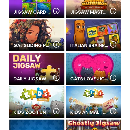
JIGSAW CARDS: DAILY PUZZLES
JIGSAW MASTERPIECES: ULTIMATE EDITION
GAL SLIDING PUZZLE
ITALIAN BRAINROT PUZZLE
DAILY JIGSAW
CATS LOVE JIGSAW
KIDS ZOO FUN
KIDS ANIMAL FUN