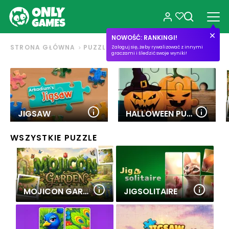
NOWOŚĆ: RANKINGI!
STRONA GŁÓWNA
PUZZLE
Zaloguj się, żeby rywalizować z innymi
graczami i śledzić swoje wyniki!
JIGSAW
HALLOWEEN PUZZLE
WSZYSTKIE PUZZLE
MOJICON GARDEN JIGSOLITAIRE
JIGSOLITAIRE