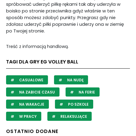
spróbować uderzyć piłkę rękami tak aby uderzyła w
boisko po stronie przeciwnika gdyż właśnie w ten
sposób możesz zdobyć punkty. Przegrasz gdy nie
zdołasz uderzyć piłki poprawnie i uderzy ona w ziemię
po Twojej stronie.
Treść z informacją handlową.
TAGI DLA GRY EG VOLLEY BALL
CASUALOWE
NA NUDĘ
NA ZABICIE CZASU
NA FERIE
NA WAKACJE
PO SZKOLE
W PRACY
RELAKSUJĄCE
OSTATNIO DODANE