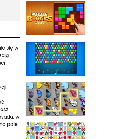
ło się w
zają
ści
cji
ać
jesz
asada, w
no pole.