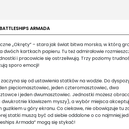
 BATTLESHIPS ARMADA
czne „Okręty” – stara jak świat bitwa morska, w którą gra
na dwóch kartkach papieru. Tu też admirałowie rozmieszc
dnostki i pracowicie się ostrzeliwują. Trzy poziomy trudno
ują sporo emocji!
zaczyna się od ustawienia statków na wodzie. Do dyspozy
den pięciomasztowiec, jeden czteromasztowiec, dwa
ztowce i jeden dwumasztowiec. Jednostki możesz obrac
ąc dwukrotnie klawiszem myszy), a wybór miejsca akceptu
 guzikiem u góry ekranu. Co ciekawe, nie obowiązuje tu z
rej statki muszą być od siebie oddalone o co najmniej jed
leships Armada” mogą się stykać!