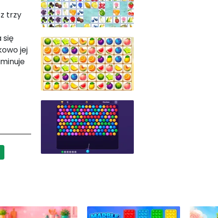
z trzy
 się
kowo jej
iminuje