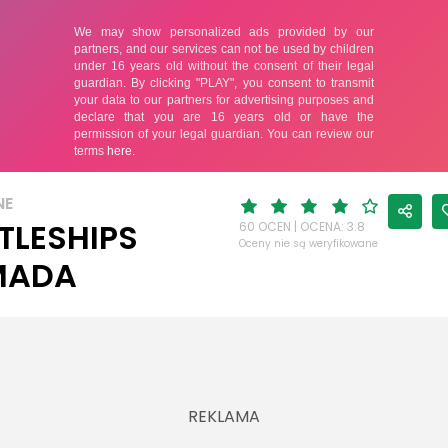
NE
TLESHIPS
60 OCEN | OCENA: 3.8
Oceny nie są weryfikowane
MADA