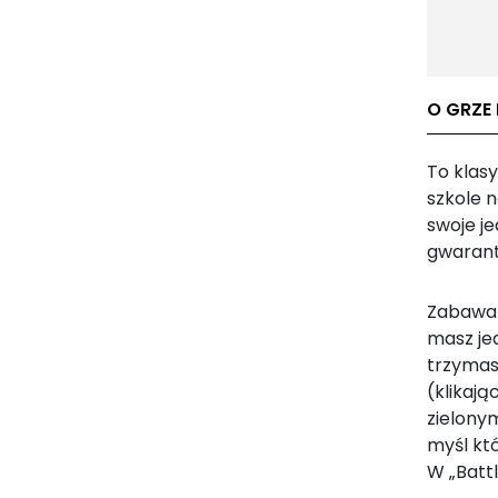
O GRZE
To klasy
szkole 
swoje je
gwarant
Zabawa 
masz je
trzymas
(klikaj
zielonym
myśl któ
W „Batt