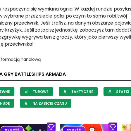
 rozpoczyna się wymiana ognia. W każdej rundzie posyłas
 w wybrane przez siebie pola, po czym to samo robi twój
iczny przeciwnik. Jeśli trafisz, na danym obszarze pojawia
y krzyżyk. Jeśli zatopisz jednostkę, zobaczysz tam dodat
Rozgrywkę wygrywa ten z graczy, który jako pierwszy wyel
tę przeciwnika!
informacją handlową.
LA GRY BATTLESHIPS ARMADA
TEWNE
TUROWE
TAKTYCZNE
STATKI
 NUDĘ
NA ZABICIE CZASU