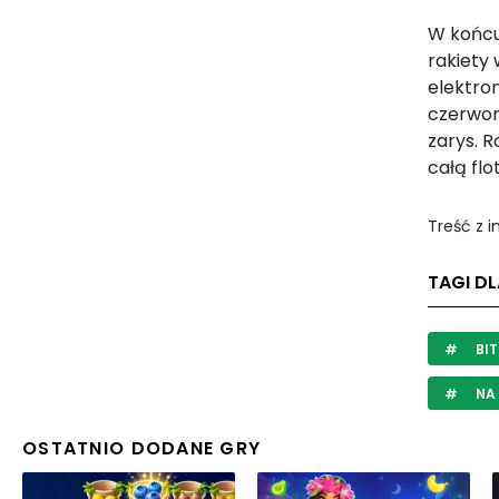
W końcu
rakiety
elektron
czerwon
zarys. 
całą flo
Treść z 
TAGI D
BI
NA
OSTATNIO DODANE GRY