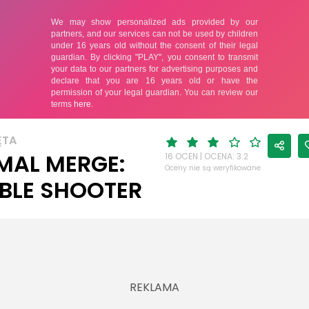
ĘTA
MAL MERGE:
16 OCEN | OCENA: 3.2
Oceny nie są weryfikowane
BLE SHOOTER