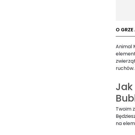
O GRZE
Animal 
element
zwierząt
ruchów.
Jak
Bub
Twoim z
Będziesz
na eleme