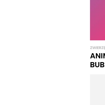
ZWIERZ
ANI
BUB