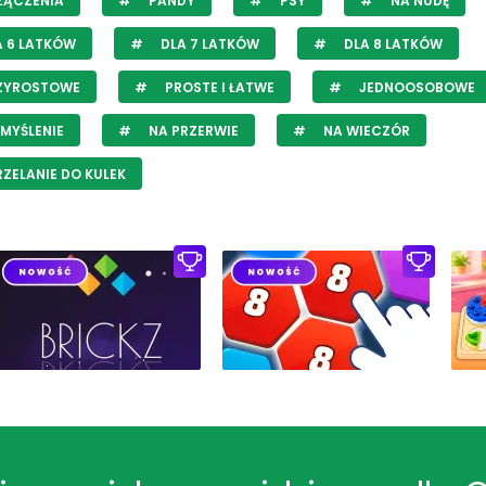
ŁĄCZENIA
PANDY
PSY
NA NUDĘ
 6 LATKÓW
DLA 7 LATKÓW
DLA 8 LATKÓW
ZYROSTOWE
PROSTE I ŁATWE
JEDNOOSOBOWE
MYŚLENIE
NA PRZERWIE
NA WIECZÓR
ZELANIE DO KULEK