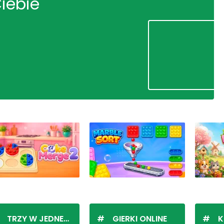
Ciebie
TRZY W JEDNEJ LINII
GIERKI ONLINE
K