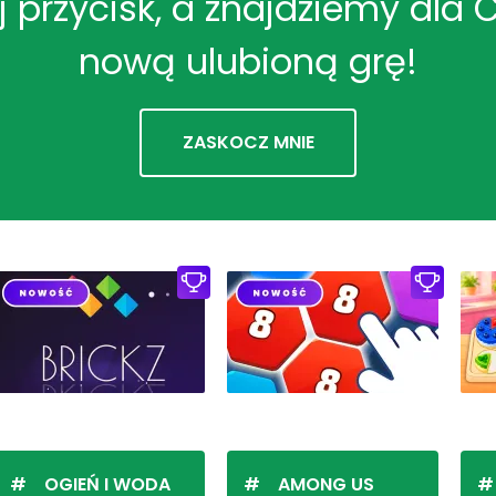
ij przycisk, a znajdziemy dla 
nową ulubioną grę!
ZASKOCZ MNIE
OGIEŃ I WODA
AMONG US