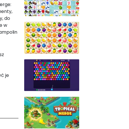
erge:
menty,
y, do
ie w
rampolin
sz
ć je