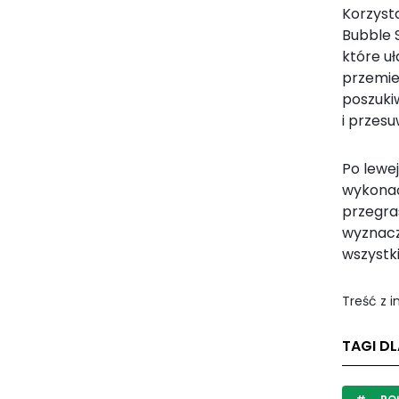
Korzyst
Bubble 
które uł
przemie
poszuki
i przes
Po lewej
wykonać 
przegra
wyznaczo
wszystk
Treść z 
TAGI DL