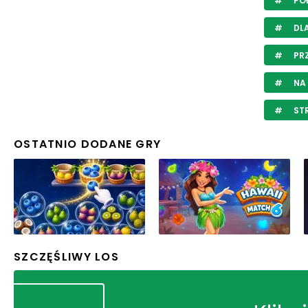
PO
DLA
PR
NA 
STR
OSTATNIO DODANE GRY
SZCZĘŚLIWY LOS