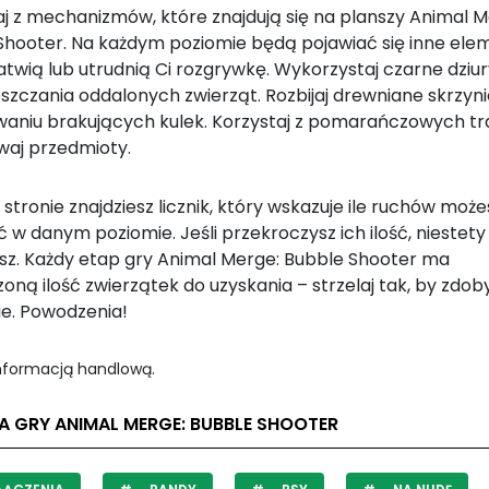
aj z mechanizmów, które znajdują się na planszy Animal M
Shooter. Na każdym poziomie będą pojawiać się inne ele
atwią lub utrudnią Ci rozgrywkę. Wykorzystaj czarne dziur
szczania oddalonych zwierząt. Rozbijaj drewniane skrzyn
waniu brakujących kulek. Korzystaj z pomarańczowych t
uwaj przedmioty.
 stronie znajdziesz licznik, który wskazuje ile ruchów może
w danym poziomie. Jeśli przekroczysz ich ilość, niestety
sz. Każdy etap gry Animal Merge: Bubble Shooter ma
ną ilość zwierzątek do uzyskania – strzelaj tak, by zdoby
ie. Powodzenia!
informacją handlową.
A GRY ANIMAL MERGE: BUBBLE SHOOTER