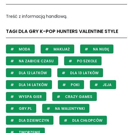
Treść z informacją handlową.
TAGI DLA GRY K-POP HUNTERS VALENTINE STYLE
MODA
MAKIJAŻ
NA NUDĘ
NA ZABICIE CZASU
PO SZKOLE
DLA 12 LATKÓW
DLA 13 LATKÓW
DLA 14 LATKÓW
POKI
JEJA
WYSPA GIER
CRAZY GAMES
GRY.PL
NA WALENTYNKI
DLA DZIEWCZYN
DLA CHŁOPCÓW
TWORZENIE