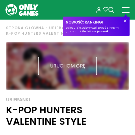
NOWOŚĆ: RANKINGI!
STRONA GŁÓWNA
UBIERANKI
Zaloguj się, żeby rywalizować z innymi
graczami i śledzić swoje wyniki!
K-POP HUNTERS VALENTINE STYLE
URUCHOM GRĘ
UBIERANKI
K-POP HUNTERS
VALENTINE STYLE