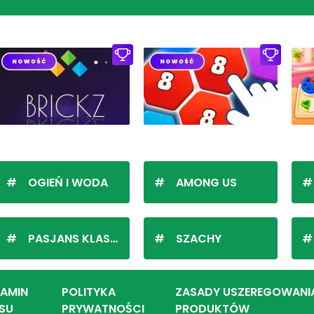
OGIEŃ I WODA
AMONG US
PASJANS KLASYCZNY
SZACHY
LAMIN
POLITYKA
ZASADY USZEREGOWANI
SU
PRYWATNOŚCI
PRODUKTÓW