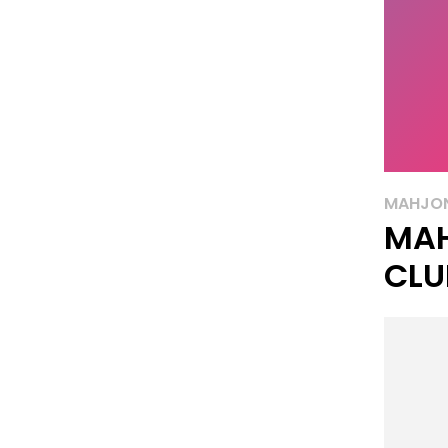
MAHJO
MAH
CLU