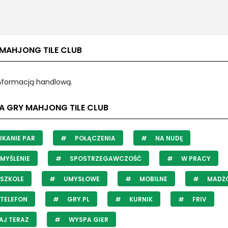
 MAHJONG TILE CLUB
informacją handlową.
LA GRY MAHJONG TILE CLUB
KANIE PAR
POŁĄCZENIA
NA NUDĘ
MYŚLENIE
SPOSTRZEGAWCZOŚĆ
W PRACY
SZKOLE
UMYSŁOWE
MOBILNE
MADŻ
TELEFON
GRY.PL
KURNIK
FRIV
AJ TERAZ
WYSPA GIER