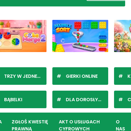
TRZY W JEDNEJ LINII
GIERKI ONLINE
K
BĄBELKI
DLA DOROSŁYCH
C
A
ZGŁOŚ KWESTIĘ
AKT O USŁUGACH
O
PRAWNĄ
CYFROWYCH
NAS