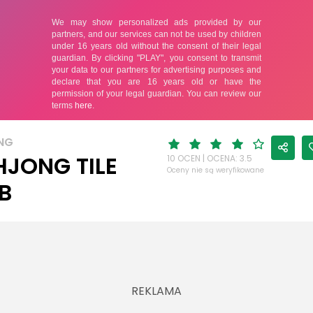
NG
JONG TILE
10 OCEN | OCENA: 3.5
Oceny nie są weryfikowane
B