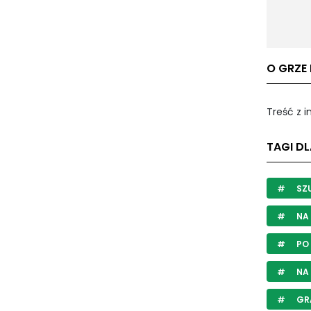
O GRZE
Treść z 
TAGI D
SZU
NA 
PO 
NA 
GR