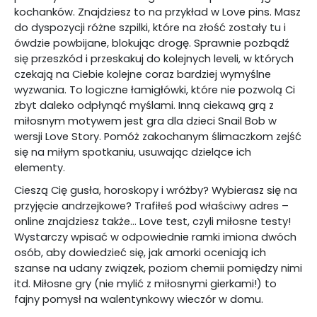
kochanków. Znajdziesz to na przykład w Love pins. Masz
do dyspozycji różne szpilki, które na złość zostały tu i
ówdzie powbijane, blokując drogę. Sprawnie pozbądź
się przeszkód i przeskakuj do kolejnych leveli, w których
czekają na Ciebie kolejne coraz bardziej wymyślne
wyzwania. To logiczne łamigłówki, które nie pozwolą Ci
zbyt daleko odpłynąć myślami. Inną ciekawą grą z
miłosnym motywem jest gra dla dzieci Snail Bob w
wersji Love Story. Pomóż zakochanym ślimaczkom zejść
się na miłym spotkaniu, usuwając dzielące ich
elementy.
Cieszą Cię gusła, horoskopy i wróżby? Wybierasz się na
przyjęcie andrzejkowe? Trafiłeś pod właściwy adres –
online znajdziesz także… Love test, czyli miłosne testy!
Wystarczy wpisać w odpowiednie ramki imiona dwóch
osób, aby dowiedzieć się, jak amorki oceniają ich
szanse na udany związek, poziom chemii pomiędzy nimi
itd. Miłosne gry (nie mylić z miłosnymi gierkami!) to
fajny pomysł na walentynkowy wieczór w domu.