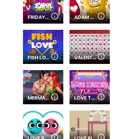
FRIDAY NIGHT FUNKIN FIRST DATE
ADAM AND EVE: LOVE QUEST
FISH LOVE
VALENTINE MAHJONG
MERMAID CINEMA FLIRTING
LOVE TESTER DELUXE
LOVE BALLS 2
LOVE PIN 3D