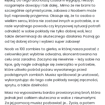
klęską. Do tego dochodzą czasami wygłupy, niezbyt
rozgarnięte dowcipy i tak dalej… Mimo że nie brzmi to
szczególnie optymistycznie, zabawa z Noobem może
być naprawdę przyjemna. Okazuje się, że to osoba o
wielkim sercu, która nie zostawi innych w potrzebie, a w
razie wyraźnego powodu czy kryzysowej sytuacji potrafi
odnaleźć w sobie pokłady nie tylko dobrej woli, lecz
także determinacji do skutecznego działania. Poznaj go
od tej dobrej strony i wybierz super zabawę!
Noob vs 100 zombies to gierka, w której nasza postać z
celownika jest wybitnie odważna, skoncentrowana na
celu oraz zaradna. Zaczyna się niewinnie – leży sobie na
łące, gdy nagle odnajduje się zwierzątko w potrzebie,
które utkwiło pośród pożaru wywołanego przed
podstępnych zombich. Musisz spróbować je uratować,
wykorzystując do tego całe pokłady swojej zręczności,
sprytu, a także dzielności.
Masz na wyposażeniu bardzo prowizoryczną broń, która
jednak jest całkiem skuteczna w walce z nieumarłymi.
Za jej pomocą musisz pozbawiać je… Życia, a potem