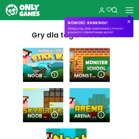
NOWOŚĆ: RANKINGI!
Zaloguj się, żeby rywalizować z innymi
Gry dla tagu
"Noob"
:
graczami i śledzić swoje wyniki!
NOOB VS PRO STICK WAR
MONSTER SCHOOL CHALLENGES
NOOB SKYBLOCK
ARENA: NOOB VS PRO