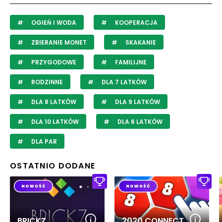
OGIEŃ I WODA
KOOPERACJA
ZBIERANIE MONET
SKAKANIE
PRZYGODOWE
FAMILIJNE
RODZINNE
DLA 7 LATKÓW
DLA 8 LATKÓW
DLA 9 LATKÓW
DLA 10 LATKÓW
DLA 6 LATKÓW
DLA PAR
OSTATNIO DODANE
BRICKZ
2020 CONNECT