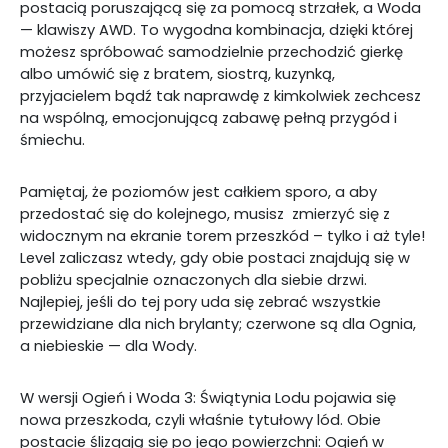
postacią poruszającą się za pomocą strzałek, a Woda
— klawiszy AWD. To wygodna kombinacja, dzięki której
możesz spróbować samodzielnie przechodzić gierkę
albo umówić się z bratem, siostrą, kuzynką,
przyjacielem bądź tak naprawdę z kimkolwiek zechcesz
na wspólną, emocjonującą zabawę pełną przygód i
śmiechu.
Pamiętaj, że poziomów jest całkiem sporo, a aby
przedostać się do kolejnego, musisz zmierzyć się z
widocznym na ekranie torem przeszkód – tylko i aż tyle!
Level zaliczasz wtedy, gdy obie postaci znajdują się w
pobliżu specjalnie oznaczonych dla siebie drzwi.
Najlepiej, jeśli do tej pory uda się zebrać wszystkie
przewidziane dla nich brylanty; czerwone są dla Ognia,
a niebieskie — dla Wody.
W wersji Ogień i Woda 3: Świątynia Lodu pojawia się
nowa przeszkoda, czyli właśnie tytułowy lód. Obie
postacie ślizgają się po jego powierzchni: Ogień w