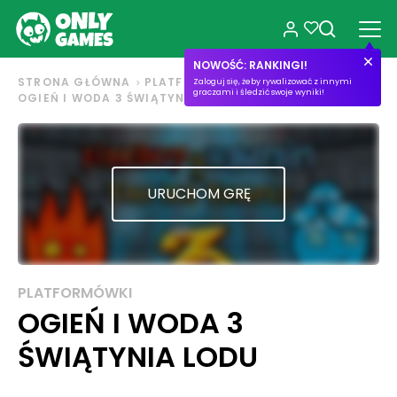
NOWOŚĆ: RANKINGI!
STRONA GŁÓWNA
PLATFORMÓWKI
Zaloguj się, żeby rywalizować z innymi
graczami i śledzić swoje wyniki!
OGIEŃ I WODA 3 ŚWIĄTYNIA LODU
URUCHOM GRĘ
PLATFORMÓWKI
OGIEŃ I WODA 3
ŚWIĄTYNIA LODU