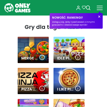
NOWOŚĆ: RANKINGI!
Zaloguj się, żeby rywalizować z innymi
Gry dla tagu
"Pizza"
:
graczami i śledzić swoje wyniki!
MERGE MY PIZZA
IDLE PIZZA BUSINESS
PIZZA NINJA MANIA
I LIKE PIZZA