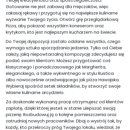
Twojej kreatywności oraz spostrzegawczości.
Gotowanie nie jest zabawą dla mięczaków, więc
zakasaj rękawy i przygotuj się na największe kulinarne
wyzwanie Twojego życia. Otwórz grę przeglądarkową
Pizza, aby pokazać wszystkim koneserom oraz
krytykom, kto jest najlepszym kucharzem na świecie.
Do Twojej dyspozycji zostało oddane wszystko, czego
wymaga sztuka sporządzania jedzenia. Tylko od Ciebie
zależy, jaką niepowtarzalną kompozycję zdecydujesz się
podać swoim klientom. Możesz przygotować coś
klasycznego i ponadczasowego jak Margherita,
eleganckiego, a także wykwintnego w stylu Rustica
albo nowocześnie orzeźwiającego jak pizza Hawajska.
Wybieraj spośród setek składników, by stworzyć swoje
własne kulinarne arcydzieło.
Za doskonale wykonaną pracę otrzymujesz od klientów
zapłatę, dzięki której jesteś w stanie ulepszać swoją
pizzerię. Rozbudowuj ją o kolejne pomieszczenia oraz
zatrudniaj nowych pracowników. Dbaj o wystrój tak, by
każdy, kto przekroczy próg Twojego lokalu, wiedział, że