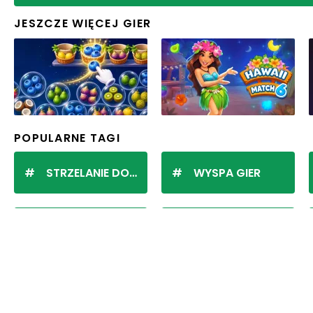
JESZCZE WIĘCEJ GIER
POPULARNE TAGI
STRZELANIE DO KULEK
WYSPA GIER
BUBBLE SHOOTER
POKI
Popularne gry – dla każdego coś fajnego
Jakie popularne gry spośród przeglądarkowych są Twoimi