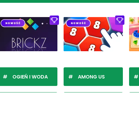
OGIEŃ I WODA
AMONG US
PASJANS KLASYCZNY
SZACHY
 ulubionymi? To pytanie, na które odpowiedzi można udzie