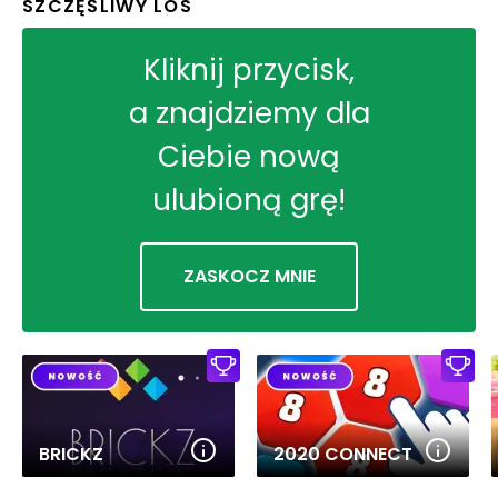
SZCZĘŚLIWY LOS
Kliknij przycisk,
a znajdziemy dla
Ciebie nową
ulubioną grę!
ZASKOCZ MNIE
BRICKZ
2020 CONNECT