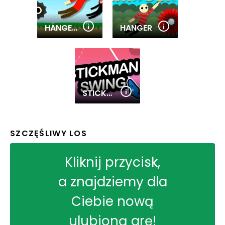
HANGER 2
HANGER
STICKMAN SWING
SZCZĘŚLIWY LOS
Kliknij przycisk,
a znajdziemy dla
Ciebie nową
ulubioną grę!