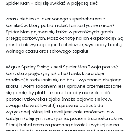
Spider Man – daj się uwikłać w pajęczą sieć
Znasz niebiesko-czerwonego superbohatera z
komiksów, który potrafi robić fantastyczne rzeczy?
Spider Man pojawia się także w przeróżnych grach
przeglądarkowych. Masz ochotę na ich eksplorację? Są
proste i niewymagające technicznie, wystarczy trochę
wolnego czasu oraz zdrowego zapału!
W grze Spidey Swing z serii Spider Man Twoja postać
korzysta z pajęczyny jak z huśtawki, która daje
możliwość rozbujania się na boki i wykonania długiego
skoku. Twoim zadaniem jest sprawne przemieszczanie
się pomiędzy platformami, tak aby nie uszkodzić
postaci Człowieka Pająka (może pojawić się krew,
uwaga dla wrażliwych!) i sprawnie dotrzeć do
wytyczonej żółtej linii. Leveli jest całe mnóstwo, a w
każdym kolejnym, rzecz jasna, poziom trudności rośnie.
Steruj bohaterem za pomocą strzałek i wybijaj się na