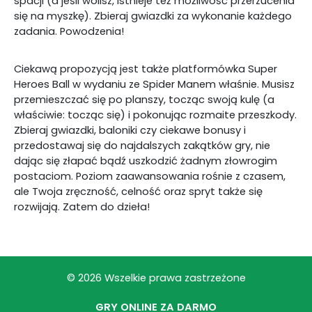
spacji (a jeśli wolisz, istnieje też możliwość przerzucenia
się na myszkę). Zbieraj gwiazdki za wykonanie każdego
zadania. Powodzenia!
Ciekawą propozycją jest także platformówka Super
Heroes Ball w wydaniu ze Spider Manem właśnie. Musisz
przemieszczać się po planszy, tocząc swoją kulę (a
właściwie: tocząc się) i pokonując rozmaite przeszkody.
Zbieraj gwiazdki, baloniki czy ciekawe bonusy i
przedostawaj się do najdalszych zakątków gry, nie
dając się złapać bądź uszkodzić żadnym złowrogim
postaciom. Poziom zaawansowania rośnie z czasem,
ale Twoja zręczność, celność oraz spryt także się
rozwijają. Zatem do dzieła!
© 2026 Wszelkie prawa zastrzeżone
GRY ONLINE ZA DARMO