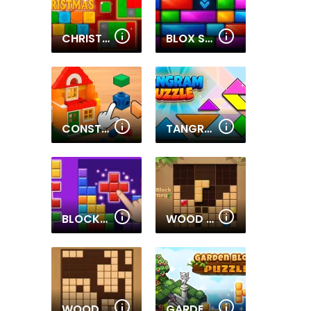
CHRISTMAS BLOCKS SORT
BLOX SLIDER
CONSTRUCTION SET - 3D BUILDER
TANGRAM PUZZLE
BLOCKBUSTER PUZZLE
WOOD BLOCK JOURNEY
WOODOKU
GARDEN BLOCK PUZZLE