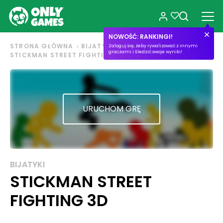
NOWOŚĆ: RANKINGI!
STRONA GŁÓWNA
BIJATYKI
Zaloguj się, żeby rywalizować z innymi
graczami i śledzić swoje wyniki!
STICKMAN STREET FIGHTING 3D
URUCHOM GRĘ
BIJATYKI
STICKMAN STREET
FIGHTING 3D