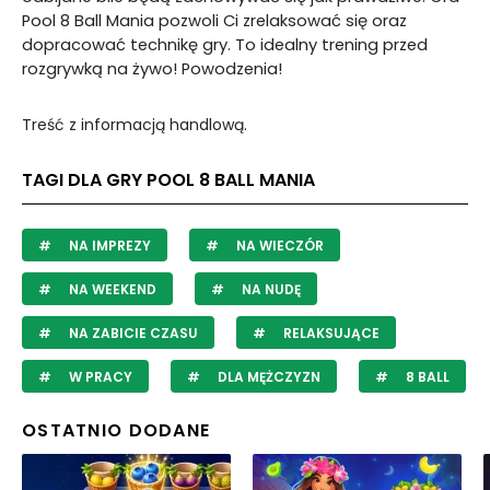
Pool 8 Ball Mania pozwoli Ci zrelaksować się oraz
dopracować technikę gry. To idealny trening przed
rozgrywką na żywo! Powodzenia!
Treść z informacją handlową.
TAGI DLA GRY POOL 8 BALL MANIA
NA IMPREZY
NA WIECZÓR
NA WEEKEND
NA NUDĘ
NA ZABICIE CZASU
RELAKSUJĄCE
W PRACY
DLA MĘŻCZYZN
8 BALL
OSTATNIO DODANE