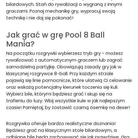
bilardowych. Stań do rywalizacji o wygraną z innymi
graczami. Poznaj mechanikę gry, wypracuj swoją
technikę i nie daj się pokonać!
Jak grać w grę Pool 8 Ball
Mania?
Na początku rozgrywki wybierzesz tryb gry - możesz
rywalizować z automatycznym graczem lub zagrać
samodzielną partyjkę. Obowiązują zasady gry jak w
klasycznej rozgrywce 8-ball. Przy każdym strzale
pojawią się linie pomocnicze, które ułatwią Ci celowanie
oraz wskażą potencjalny kierunek toczenia się kuli.
Wybierz bile, którymi będziesz grać i skup się na
trafieniu do łuzy. Wbij wszystkie kule w jak najlepszym
czasie! Pamiętaj, by zostawić czarną ósemkę na deser!
Rozgrywka oferuje bardzo realistyczne doznania!
Będziesz grać na klasycznym stole bilardowym, a
odbijane bile będą zachowywać się jak prawdziwe. Gra