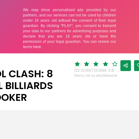
L CLASH: 8
122 OCEN | OCENA: 3.8
Oceny nie są weryfikowane
L BILLIARDS
OOKER