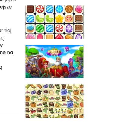
ejsze
rniej
ej
 w
one na
ą