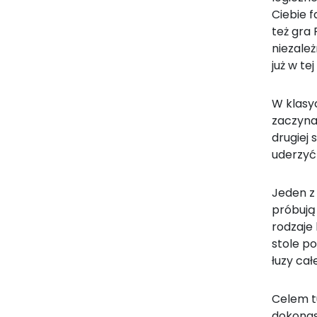
Ciebie 
też gra 
niezależ
już w te
W klasy
zaczynas
drugiej 
uderzyć 
Jeden z 
próbują 
rodzaje 
stole po
łuzy cał
Celem tu
dokonasz