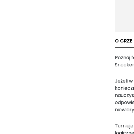
O GRZE 
Poznaj f
Snooke
Jeżeli 
konieczn
nauczysz
odpowie
niewiar
Turniej
logiczn