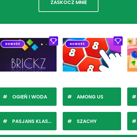
ZASKOCZ MNIE
OGIEŃ I WODA
AMONG US
PASJANS KLASYCZNY
SZACHY