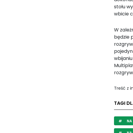
stołu w
wbicie c
W zależn
będzie p
rozgrywk
pojedyn
wbijani
Multipl
rozgryw
Treść z 
TAGI DL
NA 
NA