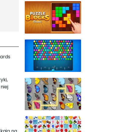
iards
yki,
niej
ekają na