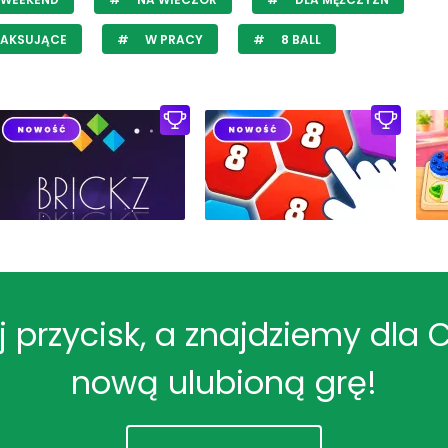
LAKSUJĄCE
W PRACY
8 BALL
ij przycisk, a znajdziemy dla 
nową ulubioną grę!