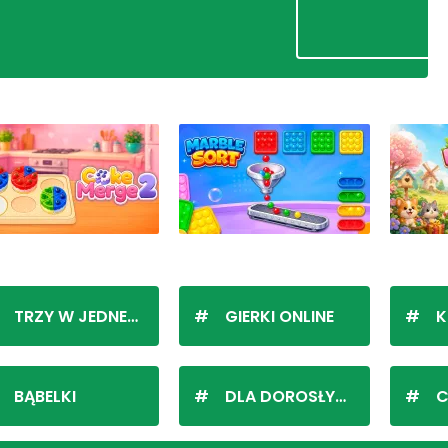
TRZY W JEDNEJ LINII
GIERKI ONLINE
K
BĄBELKI
DLA DOROSŁYCH
C