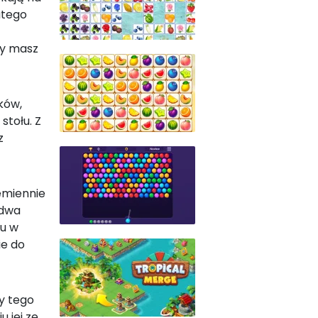
atego
zy masz
ków,
stołu. Z
z
emiennie
 dwa
ru w
ie do
dy tego
 jej ze