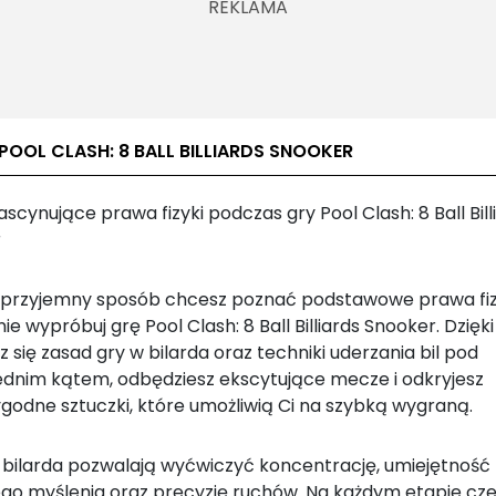
POOL CLASH: 8 BALL BILLIARDS SNOOKER
ascynujące prawa fizyki podczas gry Pool Clash: 8 Ball Bill
r
w przyjemny sposób chcesz poznać podstawowe prawa fiz
ie wypróbuj grę Pool Clash: 8 Ball Billiards Snooker. Dzięki 
 się zasad gry w bilarda oraz techniki uderzania bil pod
dnim kątem, odbędziesz ekscytujące mecze i odkryjesz
ygodne sztuczki, które umożliwią Ci na szybką wygraną.
e bilarda pozwalają wyćwiczyć koncentrację, umiejętność
ego myślenia oraz precyzję ruchów. Na każdym etapie cz