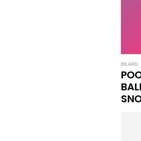
BILARD
POO
BAL
SN