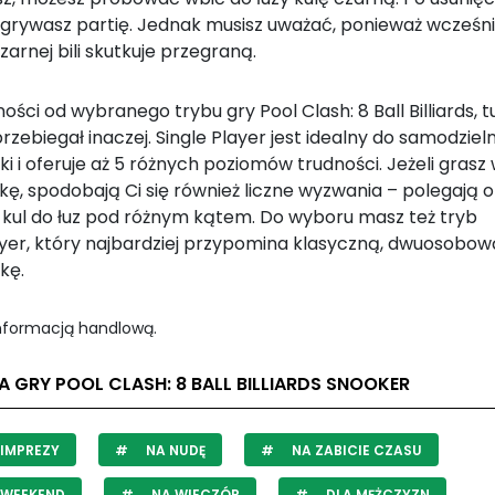
ygrywasz partię. Jednak musisz uważać, ponieważ wcześni
zarnej bili skutkuje przegraną.
ości od wybranego trybu gry Pool Clash: 8 Ball Billiards, tu
rzebiegał inaczej. Single Player jest idealny do samodzieln
i i oferuje aż 5 różnych poziomów trudności. Jeżeli grasz
kę, spodobają Ci się również liczne wyzwania – polegają 
u kul do łuz pod różnym kątem. Do wyboru masz też tryb
ayer, który najbardziej przypomina klasyczną, dwuosobow
kę.
informacją handlową.
A GRY POOL CLASH: 8 BALL BILLIARDS SNOOKER
IMPREZY
NA NUDĘ
NA ZABICIE CZASU
 WEEKEND
NA WIECZÓR
DLA MĘŻCZYZN