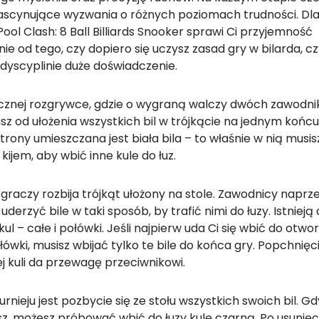
fascynujące wyzwania o różnych poziomach trudności. Dl
Pool Clash: 8 Ball Billiards Snooker sprawi Ci przyjemność
nie od tego, czy dopiero się uczysz zasad gry w bilarda, c
j dyscyplinie duże doświadczenie.
cznej rozgrywce, gdzie o wygraną walczy dwóch zawodni
z od ułożenia wszystkich bil w trójkącie na jednym końcu 
strony umieszczana jest biała bila – to właśnie w nią musis
kijem, aby wbić inne kule do łuz.
graczy rozbija trójkąt ułożony na stole. Zawodnicy naprz
uderzyć bile w taki sposób, by trafić nimi do łuzy. Istnieją
kul – całe i połówki. Jeśli najpierw uda Ci się wbić do otwo
łówki, musisz wbijać tylko te bile do końca gry. Popchnięc
ej kuli da przewagę przeciwnikowi.
rnieju jest pozbycie się ze stołu wszystkich swoich bil. G
, możesz próbować wbić do łuzy kulę czarną. Po usunięciu