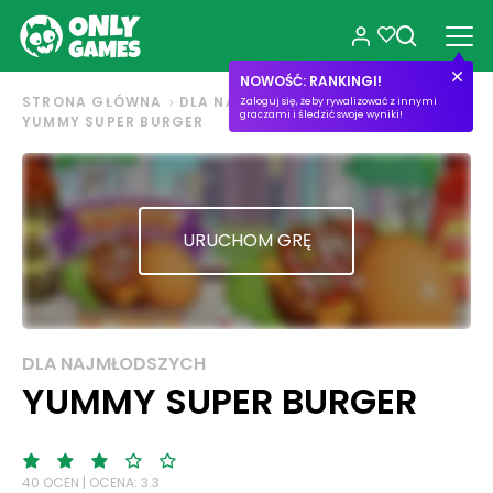
NOWOŚĆ: RANKINGI!
STRONA GŁÓWNA
DLA NAJMŁODSZYCH
Zaloguj się, żeby rywalizować z innymi
graczami i śledzić swoje wyniki!
YUMMY SUPER BURGER
URUCHOM GRĘ
DLA NAJMŁODSZYCH
YUMMY SUPER BURGER
40 OCEN | OCENA: 3.3