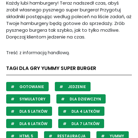
Każdy lubi hamburgery! Teraz nadszedł czas, abyś
zrobił własnego pysznego super burgera! Przygotuj
składniki postępując według poleceń na liście zadań, aż
Twoje hamburgery będą gotowe do sprzedaży. Zrób
pysznego burgera tak szybko, jak to tylko możliwe.
Doręczaj klientom jedzenie na czas.
Treść z informacją handlową.
TAGI DLA GRY YUMMY SUPER BURGER
GOTOWANIE
JEDZENIE
SYMULATORY
DLA DZIEWCZYN
DLA 5 LATKÓW
DLA 4 LATKÓW
DLA 6 LATKÓW
DLA 7 LATKÓW
HTML 5
RESTAURACJA
YUMMY