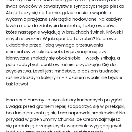
świat owoców w towarzystwie sympatycznego pieska.
Akcja toczy się na farmie, gdzie musicie wspólnie
wykarmić przyjazne zwierzątka hodowlane. Na każdym
levelu masz do zdobycia konkretną liczbę owoców,
które następnie wylądują w brzuchach świnek, krówek i
innych stworzeń. W jaki sposób to zrobić? Kolorowa
układanka przed Tobą wymaga przesuwania
elementów w taki sposób, by przynajmniej trzy
identyczne znalazły się obok siebie – wtedy znikają, a
pula zdobytych punktów rośnie, przybliżając Cię do
zwycięstwa. Leveli jest mnóstwo, a poziom trudności
rośnie z każdym kolejnym – z czasem wcale nie będzie
tak łatwo!
Inna seria Yummy to symulatory kuchennych przygód.
Uwaga: przed graniem lepiej zaopatrzyć się w przekąski,
bo dania prezentują się tam naprawdę smakowicie! Na
przykład w grze Yummy Churros Ice Cream zajmujesz
się produkcją przepysznych, wspaniale wyglądających