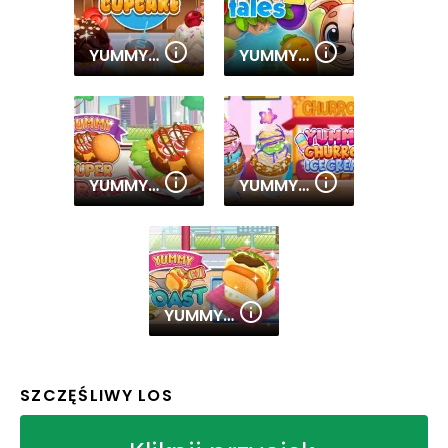
YUMMY CUPCAKE
YUMMY TALES 2
YUMMY SUPER BURGER
YUMMY CHURROS ICE CREAM
YUMMY TOAST
SZCZĘŚLIWY LOS