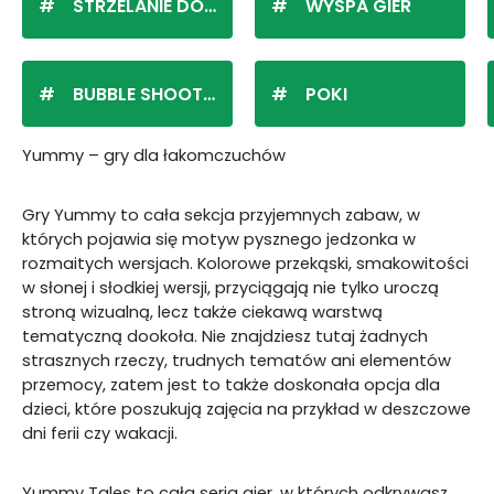
STRZELANIE DO KULEK
WYSPA GIER
BUBBLE SHOOTER
POKI
Yummy – gry dla łakomczuchów
Gry Yummy to cała sekcja przyjemnych zabaw, w
których pojawia się motyw pysznego jedzonka w
rozmaitych wersjach. Kolorowe przekąski, smakowitości
w słonej i słodkiej wersji, przyciągają nie tylko uroczą
stroną wizualną, lecz także ciekawą warstwą
tematyczną dookoła. Nie znajdziesz tutaj żadnych
strasznych rzeczy, trudnych tematów ani elementów
przemocy, zatem jest to także doskonała opcja dla
dzieci, które poszukują zajęcia na przykład w deszczowe
dni ferii czy wakacji.
Yummy Tales to cała seria gier, w których odkrywasz