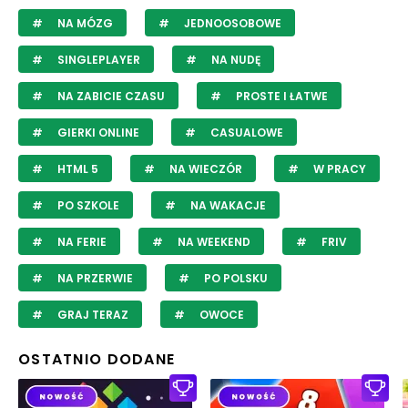
NA MÓZG
JEDNOOSOBOWE
SINGLEPLAYER
NA NUDĘ
NA ZABICIE CZASU
PROSTE I ŁATWE
GIERKI ONLINE
CASUALOWE
HTML 5
NA WIECZÓR
W PRACY
PO SZKOLE
NA WAKACJE
NA FERIE
NA WEEKEND
FRIV
NA PRZERWIE
PO POLSKU
GRAJ TERAZ
OWOCE
OSTATNIO DODANE