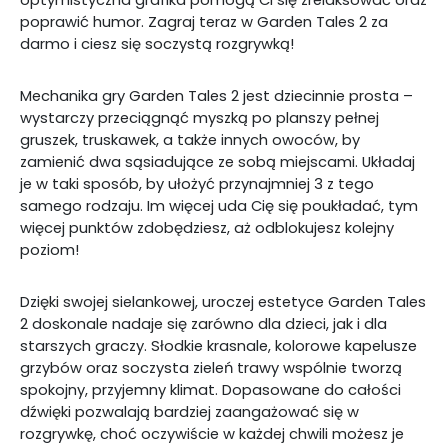
optymistyczna grafika pomogą Ci się zrelaksować oraz
poprawić humor. Zagraj teraz w Garden Tales 2 za
darmo i ciesz się soczystą rozgrywką!
Mechanika gry Garden Tales 2 jest dziecinnie prosta –
wystarczy przeciągnąć myszką po planszy pełnej
gruszek, truskawek, a także innych owoców, by
zamienić dwa sąsiadujące ze sobą miejscami. Układaj
je w taki sposób, by ułożyć przynajmniej 3 z tego
samego rodzaju. Im więcej uda Cię się poukładać, tym
więcej punktów zdobędziesz, aż odblokujesz kolejny
poziom!
Dzięki swojej sielankowej, uroczej estetyce Garden Tales
2 doskonale nadaje się zarówno dla dzieci, jak i dla
starszych graczy. Słodkie krasnale, kolorowe kapelusze
grzybów oraz soczysta zieleń trawy wspólnie tworzą
spokojny, przyjemny klimat. Dopasowane do całości
dźwięki pozwalają bardziej zaangażować się w
rozgrywkę, choć oczywiście w każdej chwili możesz je