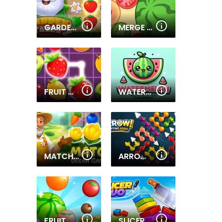
GARDEN TALES 2
MERGE FRUIT
FRUIT MAHJONG
WATERMELON SUIKA GAME
MATCH DREAM GARDEN
ARROW SORTING
FRUIT MATCH JUICY PUZZLE
SLICER DUO