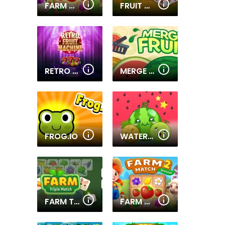
FARM MATCH SEASONS 3
FRUIT MAHJONG 3D
RETRO FRUIT MACHINE
MERGE FRUIT ONLINE
FROG.IO
WATERMELON MERGE
FARM TRIPLE MATCH
FARM MATCH SEASONS 2