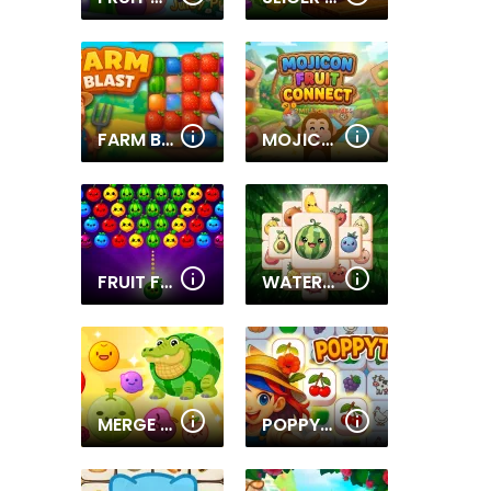
FARM BLAST
MOJICON FRUIT CONNECT
FRUIT FRENZY BUBBLES
WATERMELON MAHJONG
MERGE FRUIT 3
POPPYTILE