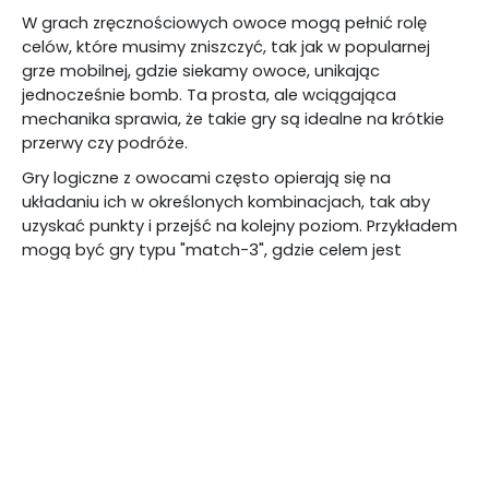
W grach zręcznościowych owoce mogą pełnić rolę
celów, które musimy zniszczyć, tak jak w popularnej
grze mobilnej, gdzie siekamy owoce, unikając
jednocześnie bomb. Ta prosta, ale wciągająca
mechanika sprawia, że takie gry są idealne na krótkie
przerwy czy podróże.
Gry logiczne z owocami często opierają się na
układaniu ich w określonych kombinacjach, tak aby
uzyskać punkty i przejść na kolejny poziom. Przykładem
mogą być gry typu "match-3", gdzie celem jest
łączenie owoców tego samego rodzaju w linie lub
grupy, aby zyskać punkty i odblokować specjalne
umiejętności. Gry te są nie tylko relaksujące, ale także
rozwijają nasze zdolności analityczne i koncentrację.
Warto wspomnieć także o grach strategicznych z
owocami, gdzie zarządzamy farmą czy sadem, dbając
o wzrost i rozwój naszych roślin, by ostatecznie
osiągnąć sukces na rynku. Takie gry uczą planowania i
zarządzania zasobami, a jednocześnie dostarczają