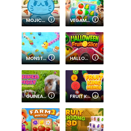
MOJICON EMOJI CONNECT
VEGAMIX MATCH-3 VILLAGE
MONSTER ARENA
HALLOWEEN FRUIT SLICE
GUINEA PIGGY MATCHING
FRUIT KING MERGE