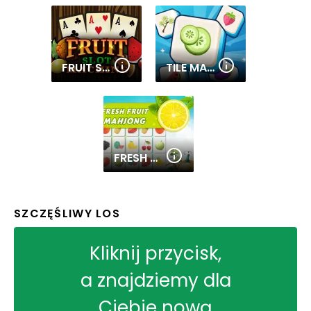
FRUIT SLOT MACHINE
TILE MAHJONG
FRESH FRUIT MAHJONG CONNECTION
SZCZĘŚLIWY LOS
Kliknij przycisk,
a znajdziemy dla
Ciebie nową