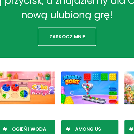
ij przycisk, a znajdziemy dla 
nową ulubioną grę!
ZASKOCZ MNIE
OGIEŃ I WODA
AMONG US