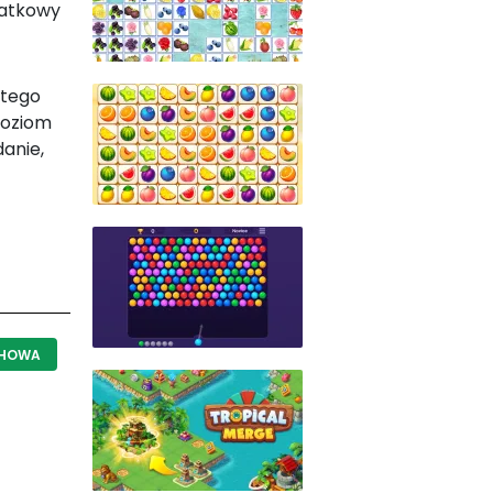
datkowy
atego
poziom
anie,
CHOWA