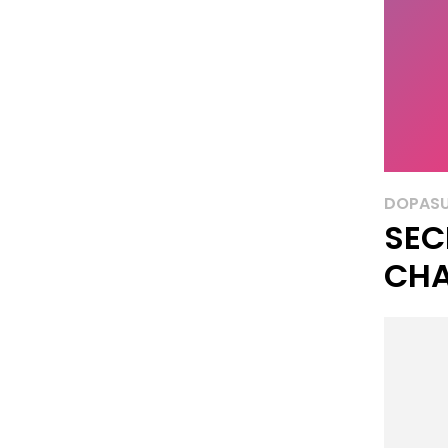
DOPASU
SEC
CH