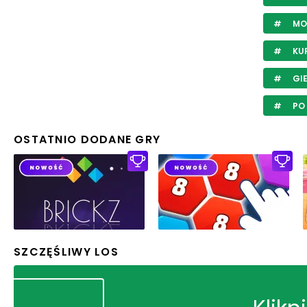
MO
KU
GIE
PO 
OSTATNIO DODANE GRY
SZCZĘŚLIWY LOS