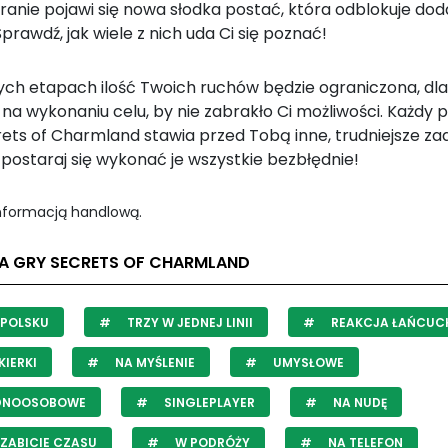
kranie pojawi się nowa słodka postać, która odblokuje do
prawdź, jak wiele z nich uda Ci się poznać!
ych etapach ilość Twoich ruchów będzie ograniczona, dl
 na wykonaniu celu, by nie zabrakło Ci możliwości. Każdy 
ets of Charmland stawia przed Tobą inne, trudniejsze zad
postaraj się wykonać je wszystkie bezbłędnie!
informacją handlową.
LA GRY SECRETS OF CHARMLAND
 POLSKU
TRZY W JEDNEJ LINII
REAKCJA ŁAŃCU
IERKI
NA MYŚLENIE
UMYSŁOWE
DNOOSOBOWE
SINGLEPLAYER
NA NUDĘ
ZABICIE CZASU
W PODRÓŻY
NA TELEFON