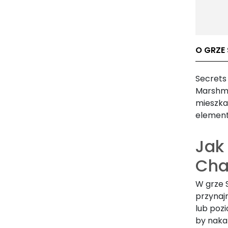
O GRZE
Secrets 
Marshme
mieszka
element
Jak 
Cha
W grze 
przynaj
lub pozi
by naka