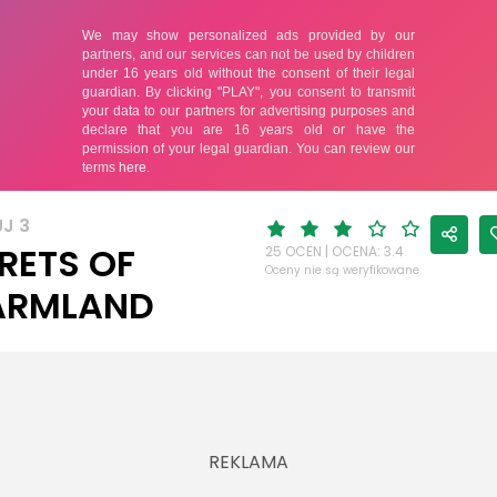
J 3
RETS OF
25 OCEN | OCENA: 3.4
Oceny nie są weryfikowane
ARMLAND