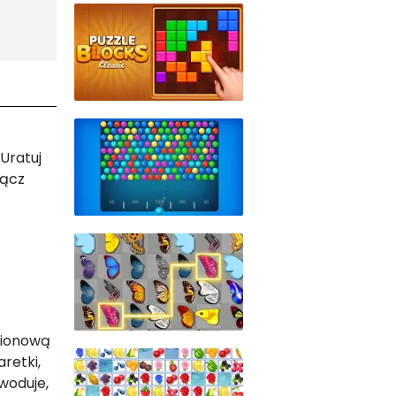
Uratuj
Łącz
pionową
aretki,
woduje,