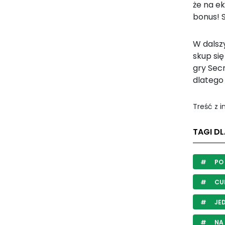
że na e
bonus! S
W dalsz
skup się
gry Secr
dlatego 
Treść z 
TAGI D
PO
CUK
JE
NA 