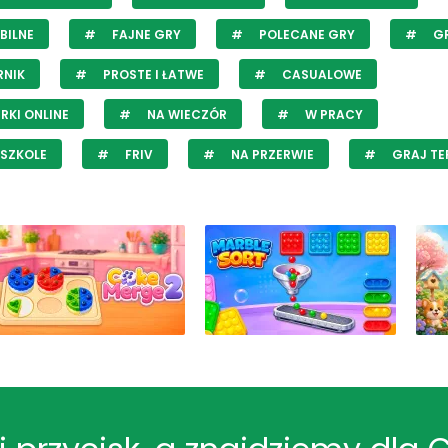
BILNE
FAJNE GRY
POLECANE GRY
GR
RNIK
PROSTE I ŁATWE
CASUALOWE
RKI ONLINE
NA WIECZÓR
W PRACY
SZKOLE
FRIV
NA PRZERWIE
GRAJ TE