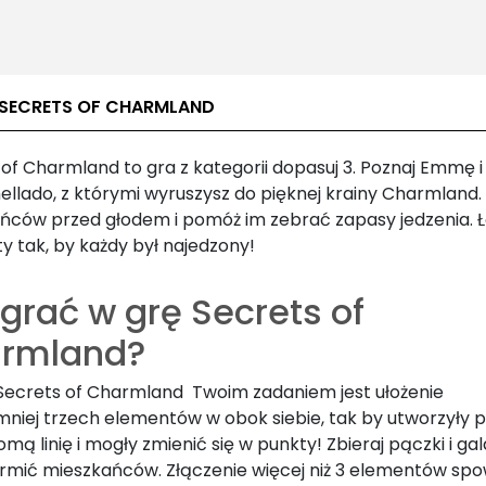
 SECRETS OF CHARMLAND
of Charmland to gra z kategorii dopasuj 3. Poznaj Emmę i
llado, z którymi wyruszysz do pięknej krainy Charmland. 
ńców przed głodem i pomóż im zebrać zapasy jedzenia. 
y tak, by każdy był najedzony!
grać w grę Secrets of
rmland?
Secrets of Charmland Twoim zadaniem jest ułożenie
mniej trzech elementów w obok siebie, tak by utworzyły 
omą linię i mogły zmienić się w punkty! Zbieraj pączki i gal
rmić mieszkańców. Złączenie więcej niż 3 elementów spo