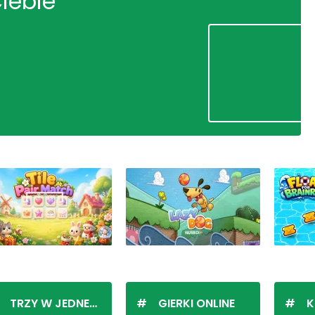
Ciebie
TRZY W JEDNEJ LINII
GIERKI ONLINE
K