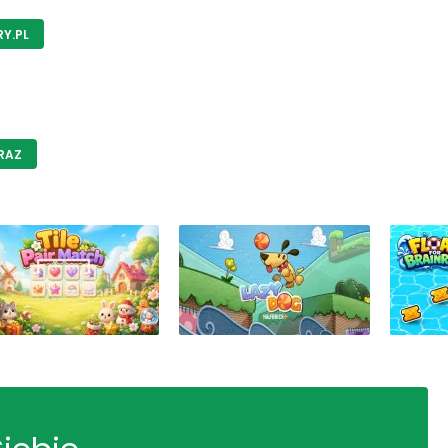
Y.PL
RAZ