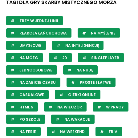
TAGI DLA GRY SKARBY MISTYCZNEGO MORZA
TRZY W JEDNEJ LINII
REAKCJA ŁAŃCUCHOWA
NA MYŚLENIE
UMYSŁOWE
NA INTELIGENCJĘ
NA MÓZG
2D
SINGLEPLAYER
JEDNOOSOBOWE
NA NUDĘ
NA ZABICIE CZASU
PROSTE I ŁATWE
CASUALOWE
GIERKI ONLINE
HTML 5
NA WIECZÓR
W PRACY
PO SZKOLE
NA WAKACJE
NA FERIE
NA WEEKEND
FRIV