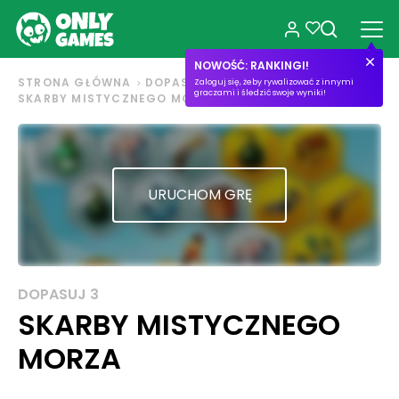
NOWOŚĆ: RANKINGI!
STRONA GŁÓWNA
DOPASUJ 3
Zaloguj się, żeby rywalizować z innymi
graczami i śledzić swoje wyniki!
SKARBY MISTYCZNEGO MORZA
URUCHOM GRĘ
DOPASUJ 3
SKARBY MISTYCZNEGO
MORZA