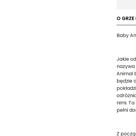
O GRZE
Baby An
Jakie o
nazywa 
Animal 
będzie 
pokładzi
odróżnia
nimi. T
pełni d
Z począ