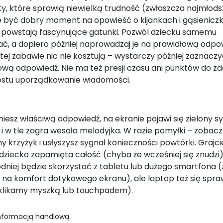
y, które sprawią niewielką trudność (zwłaszcza najmłod
 być dobry moment na opowieść o kijankach i gąsieniczk
 powstają fascynujące gatunki. Pozwól dziecku samemu
ć, a dopiero później naprowadzaj je na prawidłową odpo
tej zabawie nic nie kosztują – wystarczy później zaznacz
ową odpowiedź. Nie ma też presji czasu ani punktów do z
ostu uporządkowanie wiadomości.
niesz właściwą odpowiedź, na ekranie pojawi się zielony 
i w tle zagra wesoła melodyjka. W razie pomyłki – zobacz
 krzyżyk i usłyszysz sygnał konieczności powtórki. Grajci
 dziecko zapamięta całość (chyba że wcześniej się znudzi)
dniej będzie skorzystać z tabletu lub dużego smartfona (
 na komfort dotykowego ekranu), ale laptop też się spra
klikamy myszką lub touchpadem).
informacją handlową.