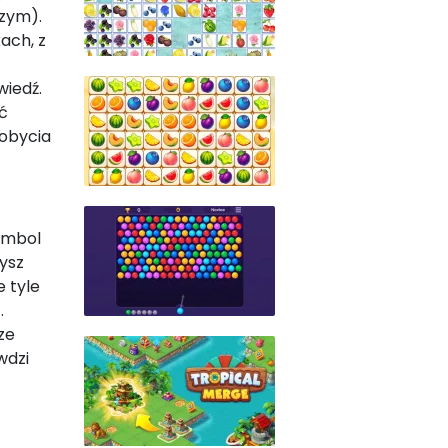
szym).
ach, z
wiedź.
yć
dobycia
symbol
ysz
e tyle
.
ze
wdzi