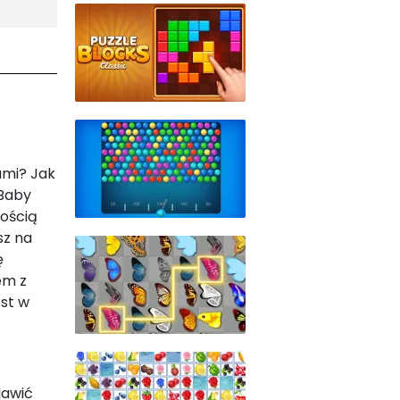
ami? Jak
 Baby
nością
sz na
ę
em z
st w
jawić