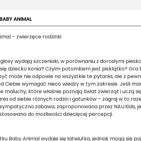
 BABY ANIMAL
imal – zwierzęce rodzinki
dgłosy wydają szczeniaki, w porównaniu z dorosłymi piesk
się dziecko konia? Czyim potomkiem jest pisklątko? Gra
być może nie odpowie na wszystkie te pytania, ale z pew
od Ciebie wymagać nieco wiedzy w tym zakresie. Jeśli ma
e maluchy, które właśnie poznają świat zwierząt i uczą si
nia od siebie różnych rodzin i gatunków – zagraj w to raz
a sympatyczna zabawa, zaproponowana przez NAU.Kids, je
ostosowana do możliwości dziecięcej percepcji.
tku Baby Animal wydaje się łatwiutka, jednak mogą się po