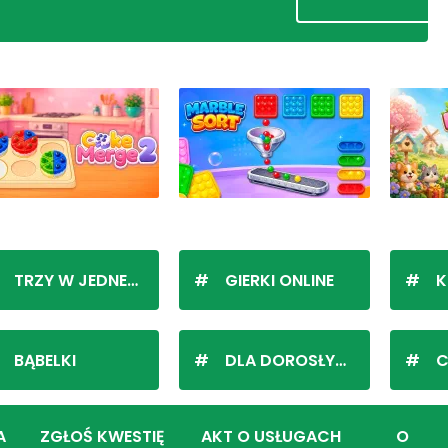
TRZY W JEDNEJ LINII
GIERKI ONLINE
K
BĄBELKI
DLA DOROSŁYCH
C
A
ZGŁOŚ KWESTIĘ
AKT O USŁUGACH
O