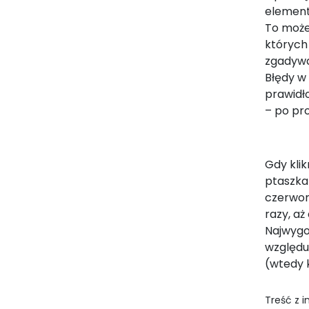
element
To może
których
zgadywa
Błędy w 
prawidł
– po pr
Gdy klik
ptaszka 
czerwony
razy, aż
Najwygo
względu
(wtedy 
Treść z 