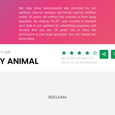
YJNE
Y ANIMAL
28 OCEN | OCENA: 3.5
Oceny nie są weryfikowane