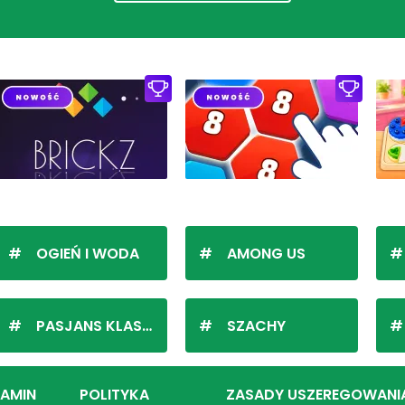
OGIEŃ I WODA
AMONG US
PASJANS KLASYCZNY
SZACHY
LAMIN
POLITYKA
ZASADY USZEREGOWANI