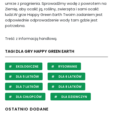
umrze z pragnienia. Sprowadźmy wodę z powrotem na
Ziemię, aby ocalić ją, rośliny, zwierzęta i sami ocalić
ludzi.W grze Happy Green Earth Twoim zadaniem jest
odpowiednie odprowadzenie wody tam gdzie jest
potrzebna.
Treść z informacją handlową.
TAGI DLA GRY HAPPY GREEN EARTH
EKOLOGICZNE
RYSOWANIE
DLA 5 LATKÓW
DLA 6 LATKÓW
DLA 7 LATKÓW
DLA 8 LATKÓW
DLA CHŁOPCÓW
DLA DZIEWCZYN
OSTATNIO DODANE