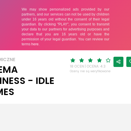
ICZNE
EMA
18 OCEN | OCENA: 4.3
Oceny nie są weryfikowane
INESS - IDLE
MES