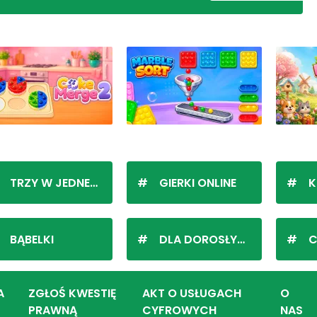
TRZY W JEDNEJ LINII
GIERKI ONLINE
K
BĄBELKI
DLA DOROSŁYCH
C
A
ZGŁOŚ KWESTIĘ
AKT O USŁUGACH
O
PRAWNĄ
CYFROWYCH
NAS