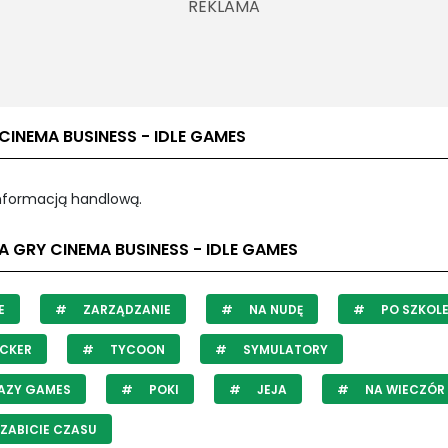
CINEMA BUSINESS - IDLE GAMES
informacją handlową.
A GRY CINEMA BUSINESS - IDLE GAMES
E
ZARZĄDZANIE
NA NUDĘ
PO SZKOL
CKER
TYCOON
SYMULATORY
AZY GAMES
POKI
JEJA
NA WIECZÓR
ZABICIE CZASU