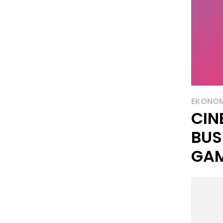
EKONOM
CIN
BUS
GA