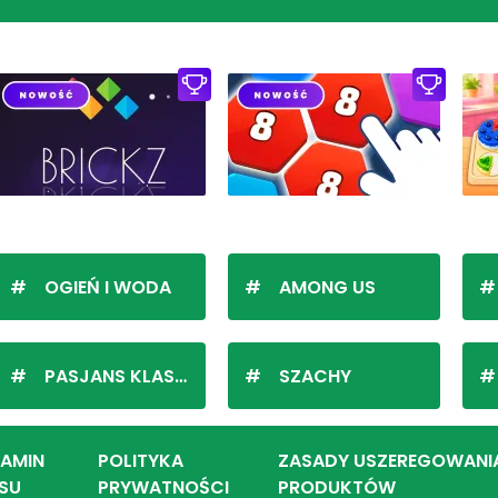
OGIEŃ I WODA
AMONG US
PASJANS KLASYCZNY
SZACHY
LAMIN
POLITYKA
ZASADY USZEREGOWANI
SU
PRYWATNOŚCI
PRODUKTÓW