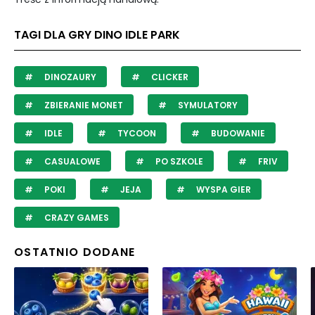
TAGI DLA GRY DINO IDLE PARK
DINOZAURY
CLICKER
ZBIERANIE MONET
SYMULATORY
IDLE
TYCOON
BUDOWANIE
CASUALOWE
PO SZKOLE
FRIV
POKI
JEJA
WYSPA GIER
CRAZY GAMES
OSTATNIO DODANE