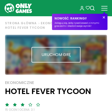
NOWOŚĆ: RANKINGI!
STRONA GŁÓWNA
EKONOMICZNE
Zaloguj się, żeby rywalizować z innymi
graczami i śledzić swoje wyniki!
HOTEL FEVER TYCOON
URUCHOM GRĘ
EKONOMICZNE
HOTEL FEVER TYCOON
15 OCEN | OCENA: 3.1