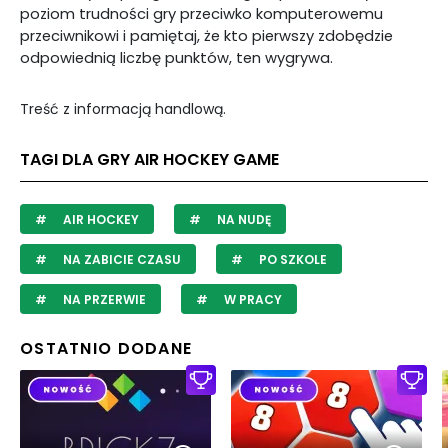
poziom trudności gry przeciwko komputerowemu
przeciwnikowi i pamiętaj, że kto pierwszy zdobędzie
odpowiednią liczbę punktów, ten wygrywa.
Treść z informacją handlową.
TAGI DLA GRY AIR HOCKEY GAME
AIR HOCKEY
NA NUDĘ
NA ZABICIE CZASU
PO SZKOLE
NA PRZERWIE
W PRACY
OSTATNIO DODANE