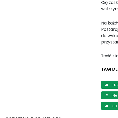
Cię zas
wstrzyma
Na każd
Postaraj
do wyko
przystan
Treść z 
TAGI D
ŁU
NA
3D