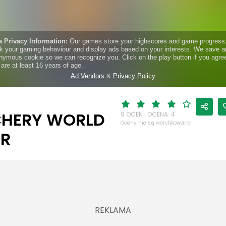
HERY WORLD
9 OCEN | OCENA: 4
Oceny nie są weryfikowane
R