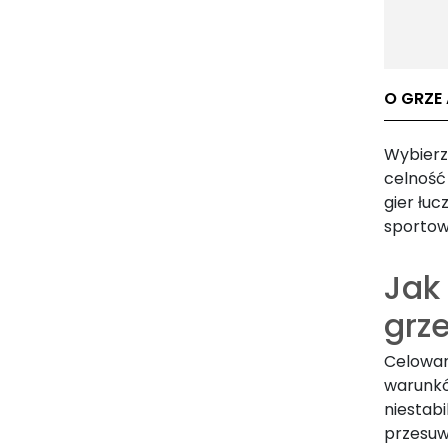
O GRZE
Wybierz
celność 
gier łuc
sportow
Jak
grz
Celowan
warunkó
niestabi
przesuw