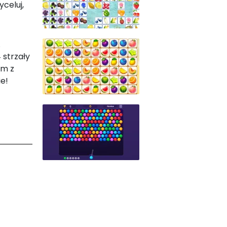
celuj,
.
 strzały
ym z
ie!