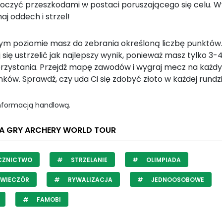
koczyć przeszkodami w postaci poruszającego się celu. Wy
j oddech i strzel!
ym poziomie masz do zebrania określoną liczbę punktów
 się ustrzelić jak najlepszy wynik, ponieważ masz tylko 3-4
rzystania. Przejdź mapę zawodów i wygraj mecz na każd
ków. Sprawdź, czy uda Ci się zdobyć złoto w każdej rundz
informacją handlową.
LA GRY ARCHERY WORLD TOUR
CZNICTWO
STRZELANIE
OLIMPIADA
 WIECZÓR
RYWALIZACJA
JEDNOOSOBOWE
FAMOBI