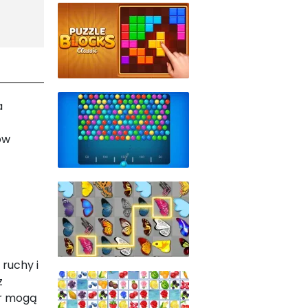
a
ów
ruchy i
z
ur mogą