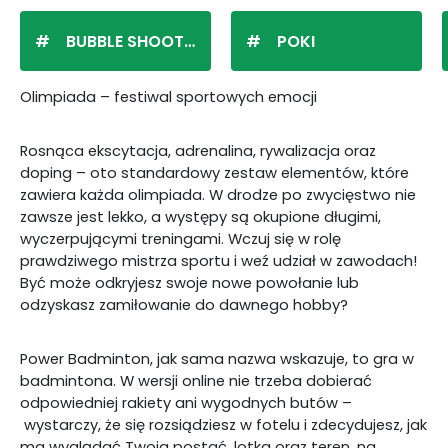
BUBBLE SHOOTER
POKI
Olimpiada – festiwal sportowych emocji
Rosnąca ekscytacja, adrenalina, rywalizacja oraz
doping – oto standardowy zestaw elementów, które
zawiera każda olimpiada. W drodze po zwycięstwo nie
zawsze jest lekko, a występy są okupione długimi,
wyczerpującymi treningami. Wczuj się w rolę
prawdziwego mistrza sportu i weź udział w zawodach!
Być może odkryjesz swoje nowe powołanie lub
odzyskasz zamiłowanie do dawnego hobby?
Power Badminton, jak sama nazwa wskazuje, to gra w
badmintona. W wersji online nie trzeba dobierać
odpowiedniej rakiety ani wygodnych butów –
wystarczy, że się rozsiądziesz w fotelu i zdecydujesz, jak
ma wyglądać Twoja postać, lotka oraz teren, na