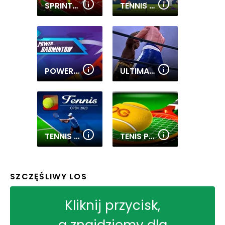
SPRINTER
TENNIS MASTERS
POWER BADMINTON
ULTIMATE BOXING GAME
TENNIS OPEN 2020
TENIS PRO 3D
SZCZĘŚLIWY LOS
Kliknij przycisk,
a znajdziemy dla