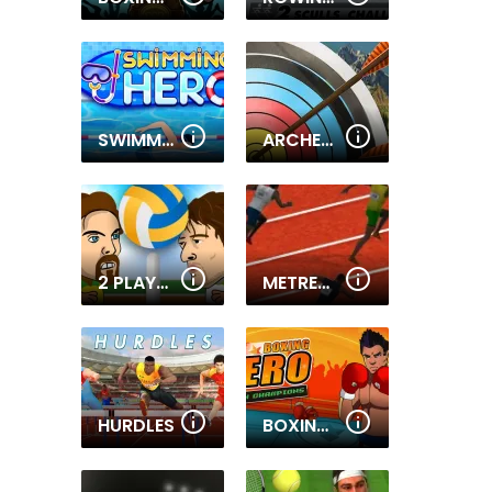
SWIMMING HERO
ARCHERY TRAINING
2 PLAYER HEAD VOLLEYBALL
METRES GAME
HURDLES
BOXING HERO: PUNCH CHAMPIONS