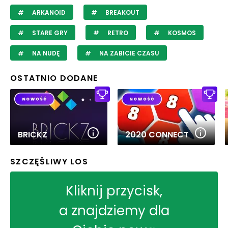
ARKANOID
BREAKOUT
STARE GRY
RETRO
KOSMOS
NA NUDĘ
NA ZABICIE CZASU
OSTATNIO DODANE
BRICKZ
2020 CONNECT
SZCZĘŚLIWY LOS
Kliknij przycisk,
a znajdziemy dla