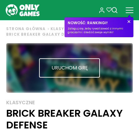
NOWOŚĆ: RANKINGI!
STRONA GŁÓWNA
KLASYCZNE
Zaloguj się, żeby rywalizować z innymi
graczami i śledzić swoje wyniki!
BRICK BREAKER GALAXY DEFENSE
URUCHOM GRĘ
KLASYCZNE
BRICK BREAKER GALAXY
DEFENSE