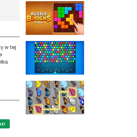
y w tej
e
lka.
ŁKI