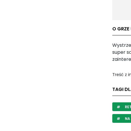
O GRZE 
Wystrzel
super sa
zainter
Treść z 
TAGI DL
RE
NA 