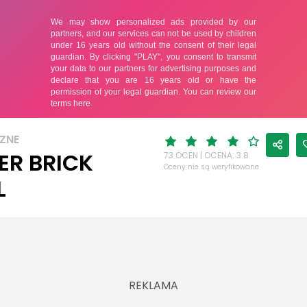
ZNE
ER BRICK
73 OCEN | OCENA: 3.8
Oceny nie są weryfikowane
L