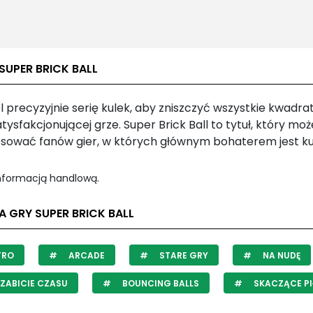
SUPER BRICK BALL
 precyzyjnie serię kulek, aby zniszczyć wszystkie kwadrat
tysfakcjonującej grze. Super Brick Ball to tytuł, który moż
esować fanów gier, w których głównym bohaterem jest ku
informacją handlową.
A GRY SUPER BRICK BALL
TRO
ARCADE
STARE GRY
NA NUDĘ
ZABICIE CZASU
BOUNCING BALLS
SKACZĄCE PI